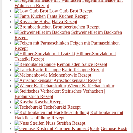
Feigenmarmelade mit
Walnüssen Rezept
Low Carb Brot Rezept
Fanta Kuchen Rezept
Halva Rezept
Brombeerkuchen Rezept
Schweinefilet im Backofen
Rezept
Feigen mit Parmaschinken
Rezept
Hühner-Souvlaki mit
Tzatziki Rezept
Remouladen Sauce Rezept
Kartoffelsuppe Rezept
Melonenbowle Rezept
Artischockensalat Rezept
Wiener Kaffeehauskultur
Steirisches Verhackert |
Brotaufstrich Rezept
Kascha Rezept
Tschebureki Rezept
Kohlrouladen mit
Hackfleischfüllung Rezept
Nuss Streifen Rezept
Gemüse-Rösti