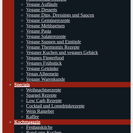
Vegane Aufläufe
Vegane Desserts
Vegane Dips, Dressings und Saucen
Vegane Gemüserezepte
Vegane Mehlspeisen
Vegane Pasta
Vegane Salaterezepte
Vegane Suppen und Eintöpfe
Vegane Thermomix Rezepte
Veganer Kuchen und veganes Gebäck
Veganes Fingerfood
Veganes Frühstück
Vegane Getränke
Vegan Allgemein
Vegane Warenkunde
Specials
Weihnachtsrezepte
Spargel Rezepte
Low Carb Rezepte
Cocktail und Longdrinkrezepte
Wein Ratgeber
Kaffee
Kochmagazin
Festtagsküche
Rund ums Kochen