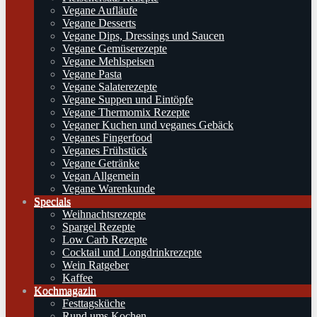
Vegane Aufläufe
Vegane Desserts
Vegane Dips, Dressings und Saucen
Vegane Gemüserezepte
Vegane Mehlspeisen
Vegane Pasta
Vegane Salaterezepte
Vegane Suppen und Eintöpfe
Vegane Thermomix Rezepte
Veganer Kuchen und veganes Gebäck
Veganes Fingerfood
Veganes Frühstück
Vegane Getränke
Vegan Allgemein
Vegane Warenkunde
Specials
Weihnachtsrezepte
Spargel Rezepte
Low Carb Rezepte
Cocktail und Longdrinkrezepte
Wein Ratgeber
Kaffee
Kochmagazin
Festtagsküche
Rund ums Kochen