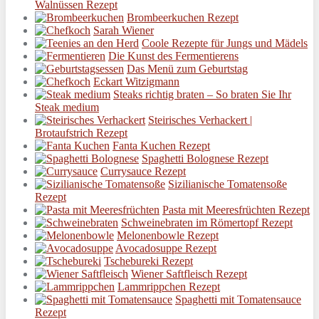
Walnüssen Rezept
Brombeerkuchen Rezept
Sarah Wiener
Coole Rezepte für Jungs und Mädels
Die Kunst des Fermentierens
Das Menü zum Geburtstag
Eckart Witzigmann
Steaks richtig braten – So braten Sie Ihr
Steak medium
Steirisches Verhackert |
Brotaufstrich Rezept
Fanta Kuchen Rezept
Spaghetti Bolognese Rezept
Currysauce Rezept
Sizilianische Tomatensoße
Rezept
Pasta mit Meeresfrüchten Rezept
Schweinebraten im Römertopf Rezept
Melonenbowle Rezept
Avocadosuppe Rezept
Tschebureki Rezept
Wiener Saftfleisch Rezept
Lammrippchen Rezept
Spaghetti mit Tomatensauce
Rezept