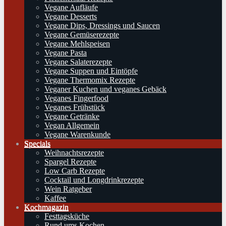
Vegane Aufläufe
Vegane Desserts
Vegane Dips, Dressings und Saucen
Vegane Gemüserezepte
Vegane Mehlspeisen
Vegane Pasta
Vegane Salaterezepte
Vegane Suppen und Eintöpfe
Vegane Thermomix Rezepte
Veganer Kuchen und veganes Gebäck
Veganes Fingerfood
Veganes Frühstück
Vegane Getränke
Vegan Allgemein
Vegane Warenkunde
Specials
Weihnachtsrezepte
Spargel Rezepte
Low Carb Rezepte
Cocktail und Longdrinkrezepte
Wein Ratgeber
Kaffee
Kochmagazin
Festtagsküche
Rund ums Kochen