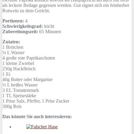
als leckere Beilage gegessen werden. Gut eignet sich ein feinherber
Rotwein zu dem Gericht.
Portionen:
4
Schwierigkeitsgrad:
leicht
Zubereitungszeit:
65 Minuten
Zutaten:
1
Brötchen
¼ L
Wasser
4
große rote Paprikaschoten
1
kleine Zwiebel
250g
Hackfleisch
1
Ei
40g
Butter oder Margarine
½ L
heißes Wasser
3 EL
Tomatenmark
1 TL
Speisestärke
1 Prise
Salz, Pfeffer, 1 Prise Zucker
300g
Reis
Das könnte Sie auch interessieren: