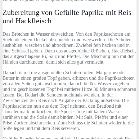
Zubereitung von Gefüllte Paprika mit Reis
und Hackfleisch
Das Brötchen in Wasser einweichen. Von den Paprikaschoten am
Stielende einen Deckel abschneiden und wegwerfen. Die Schoten
aushöhlen, waschen und abtrocknen. Zwiebel fein hacken und in
eine Schüssel geben. Dazu das ausgedrückte Brötchen, Hackfleisch,
das aufgeschlagene Ei, Salz und Pfeffer. Die Mischung nun mit den
Händen durchkneten, damit sich alles gut vermischt.
Danach damit die ausgehöhlten Schoten füllen. Margarine oder
Butter in einen großen Topf geben, erhitzen und die Paprikaschoten
von allen Seiten gut anschmoren, danach heißes Wasser zugeben
und im geschlossenen Topf bei mittlerer Hitze 30 Minuten schmoren
lassen. Bei Bedarf die Schoten nochmals wenden. In der
Zwischenzeit den Reis nach Angabe der Packung aufsetzen. Die
Paprikaschoten nun aus dem Topf nehmen, den Bratfond mit
Tomatenmark aufkochen, die Speisestärke mit kaltem Wasser
anrühren und die Soße damit binden. Mit Salz, Pfeffer und einer
Prise Zucker abschmecken. Zum Schluss die Schoten wieder in die
Soße legen und mit dem Reis servieren.
Gefüllte Paprika können sowohl als Hauptgericht als auch mit Reis