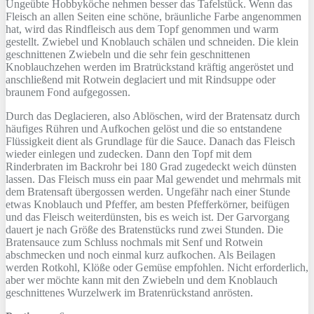
Ungeübte Hobbyköche nehmen besser das Tafelstück. Wenn das
Fleisch an allen Seiten eine schöne, bräunliche Farbe angenommen
hat, wird das Rindfleisch aus dem Topf genommen und warm
gestellt. Zwiebel und Knoblauch schälen und schneiden. Die klein
geschnittenen Zwiebeln und die sehr fein geschnittenen
Knoblauchzehen werden im Bratrückstand kräftig angeröstet und
anschließend mit Rotwein deglaciert und mit Rindsuppe oder
braunem Fond aufgegossen.
Durch das Deglacieren, also Ablöschen, wird der Bratensatz durch
häufiges Rühren und Aufkochen gelöst und die so entstandene
Flüssigkeit dient als Grundlage für die Sauce. Danach das Fleisch
wieder einlegen und zudecken. Dann den Topf mit dem
Rinderbraten im Backrohr bei 180 Grad zugedeckt weich dünsten
lassen. Das Fleisch muss ein paar Mal gewendet und mehrmals mit
dem Bratensaft übergossen werden. Ungefähr nach einer Stunde
etwas Knoblauch und Pfeffer, am besten Pfefferkörner, beifügen
und das Fleisch weiterdünsten, bis es weich ist. Der Garvorgang
dauert je nach Größe des Bratenstücks rund zwei Stunden. Die
Bratensauce zum Schluss nochmals mit Senf und Rotwein
abschmecken und noch einmal kurz aufkochen. Als Beilagen
werden Rotkohl, Klöße oder Gemüse empfohlen. Nicht erforderlich,
aber wer möchte kann mit den Zwiebeln und dem Knoblauch
geschnittenes Wurzelwerk im Bratenrückstand anrösten.