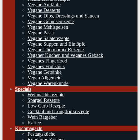
Vegane Aufläufe
Vegane Desserts
Vegane Dips, Dressings und Saucen
Vegane Gemüserezepte
Vegane Mehlspeisen
Vegane Pasta
Vegane Salaterezepte
Vegane Suppen und Eintöpfe
Vegane Thermomix Rezepte
Veganer Kuchen und veganes Gebäck
Veganes Fingerfood
Veganes Frühstück
Vegane Getränke
Vegan Allgemein
Vegane Warenkunde
Specials
Weihnachtsrezepte
Spargel Rezepte
Low Carb Rezepte
Cocktail und Longdrinkrezepte
Wein Ratgeber
Kaffee
Kochmagazin
Festtagsküche
Rund ums Kochen