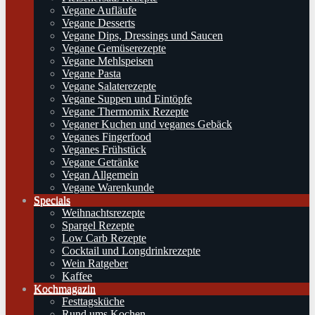
Vegane Aufläufe
Vegane Desserts
Vegane Dips, Dressings und Saucen
Vegane Gemüserezepte
Vegane Mehlspeisen
Vegane Pasta
Vegane Salaterezepte
Vegane Suppen und Eintöpfe
Vegane Thermomix Rezepte
Veganer Kuchen und veganes Gebäck
Veganes Fingerfood
Veganes Frühstück
Vegane Getränke
Vegan Allgemein
Vegane Warenkunde
Specials
Weihnachtsrezepte
Spargel Rezepte
Low Carb Rezepte
Cocktail und Longdrinkrezepte
Wein Ratgeber
Kaffee
Kochmagazin
Festtagsküche
Rund ums Kochen