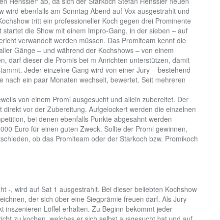
en Henssler‘ ab, da sich der Starkoch Stefan Henssler neuen
 wird ebenfalls am Sonntag Abend auf Vox ausgestrahlt und
 Kochshow tritt ein professioneller Koch gegen drei Prominente
 startet die Show mit einem Impro-Gang, in der sieben – auf
Gericht verwandelt werden müssen. Das Promiteam kennt die
 aller Gänge – und während der Kochshows – von einem
en, darf dieser die Promis bei m Anrichten unterstützen, damit
i stammt. Jeder einzelne Gang wird von einer Jury – bestehend
se nach ein paar Monaten wechselt, bewertet. Seit mehreren
weils von einem Promi ausgesucht und allein zubereitet. Der
t direkt vor der Zubereitung. Aufgelockert werden die einzelnen
petition, bei denen ebenfalls Punkte abgesahnt werden
00 Euro für einen guten Zweck. Sollte der Promi gewinnen,
tschieden, ob das Promiteam oder der Starkoch bzw. Promikoch
 -, wird auf Sat 1 ausgestrahlt. Bei dieser beliebten Kochshow
chnen, der sich über eine Siegprämie freuen darf. Als Jury
kt inszenieren Löffel erhalten. Zu Beginn bekommt jeder
icht zu kochen, welches er sich selbst ausgesucht hat und auf