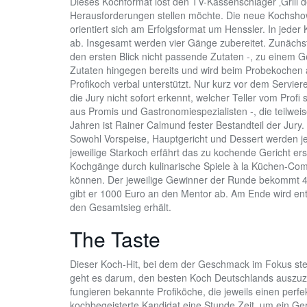
Dieses Kochformat löst den TV-Kassenschlager ‚Grill d
Herausforderungen stellen möchte. Die neue Kochshow
orientiert sich am Erfolgsformat um Henssler. In jeder
ab. Insgesamt werden vier Gänge zubereitet. Zunächst
den ersten Blick nicht passende Zutaten -, zu einem 
Zutaten hingegen bereits und wird beim Probekochen
Profikoch verbal unterstützt. Nur kurz vor dem Servier
die Jury nicht sofort erkennt, welcher Teller vom Prof
aus Promis und Gastronomiespezialisten -, die teilwei
Jahren ist Rainer Calmund fester Bestandteil der Jury.
Sowohl Vorspeise, Hauptgericht und Dessert werden je
jeweilige Starkoch erfährt das zu kochende Gericht ers
Kochgänge durch kulinarische Spiele à la Küchen-Com
können. Der jeweilige Gewinner der Runde bekommt 40
gibt er 1000 Euro an den Mentor ab. Am Ende wird en
den Gesamtsieg erhält.
The Taste
Dieser Koch-Hit, bei dem der Geschmack im Fokus steht
geht es darum, den besten Koch Deutschlands auszuzei
fungieren bekannte Profiköche, die jeweils einen perfe
kochbegeisterte Kandidat eine Stunde Zeit, um ein Ger