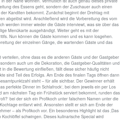
 in der Nähe wohnen. Vermutlich ist auch genau dieses private
ereitung des Essens geht, sondern der Zuschauer auch einen
ng der Kanditen bekommt. Zunächst beginnt der Drehtag mit
n abgelöst wird. Anschließend wird die Vorbereitung des vom
h werden immer wieder die Gäste interviewt, was sie über das
ige Menükarte ausgehändigt. Weiter geht es mit der
ritifs. Nun können die Gäste kommen und es kann losgehen.
ereitung der einzelnen Gänge, die wartenden Gäste und das
0 verteilen, ohne dass es die anderen Gäste und der Gastgeber
sondern auch um die Dekoration, die Gastgeber-Qualitäten und
 die Bewertung einfließen, fällt diese sicher häufig nicht
te sind Teil des Erfolgs. Am Ende des finalen Tags öffnen dann
Gesamtpunktzahl steht – für alle sichtbar. Der Gewinner erhält
s perfekte Dinner im Schlafrock‘, bei dem jeweils ein per Los
 am nächsten Tag ein Frühstück serviert bekommt, runden das
 Profi?‘ bei der sich ein Profikoch unter falschem Namen unter die
ochtage entlarvt wird. Ansonsten stellt er sich am Ende der
mer – als Profikoch vor. Ein besonderes Highlight ist das ‚Das
 Kochlöffel schwingen. Dieses kulinarische Special wird