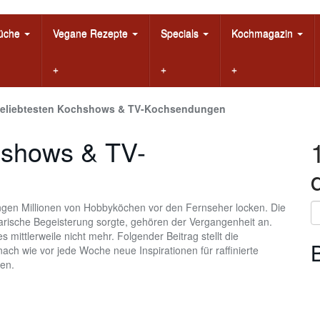
Küche
Vegane Rezepte
Specials
Kochmagazin
beliebtesten Kochshows & TV-Kochsendungen
hshows & TV-
en Millionen von Hobbyköchen vor den Fernseher locken. Die
narische Begeisterung sorgte, gehören der Vergangenheit an.
s mittlerweile nicht mehr. Folgender Beitrag stellt die
ch wie vor jede Woche neue Inspirationen für raffinierte
en.