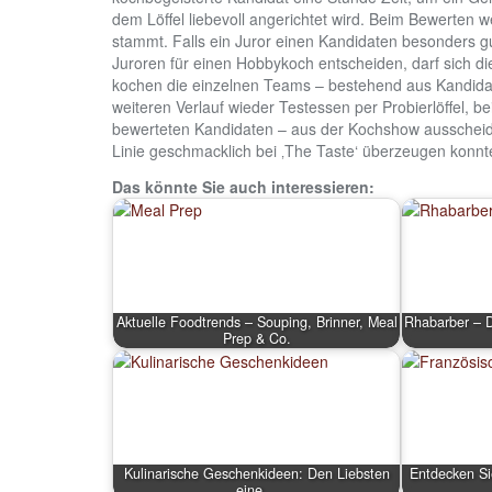
dem Löffel liebevoll angerichtet wird. Beim Bewerten w
stammt. Falls ein Juror einen Kandidaten besonders gut
Juroren für einen Hobbykoch entscheiden, darf sich di
kochen die einzelnen Teams – bestehend aus Kandida
weiteren Verlauf wieder Testessen per Probierlöffel, b
bewerteten Kandidaten – aus der Kochshow ausscheid
Linie geschmacklich bei ‚The Taste‘ überzeugen konnt
Das könnte Sie auch interessieren:
Aktuelle Foodtrends – Souping, Brinner, Meal
Rhabarber – D
Prep & Co.
Kulinarische Geschenkideen: Den Liebsten
Entdecken Si
eine…