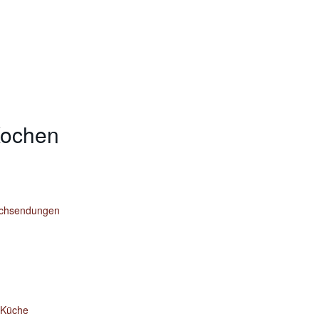
Kochen
ochsendungen
n Küche