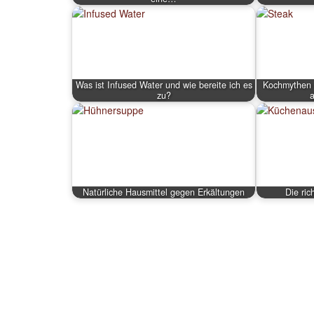
Was ist Infused Water und wie bereite ich es
Kochmythen -
zu?
Natürliche Hausmittel gegen Erkältungen
Die ric