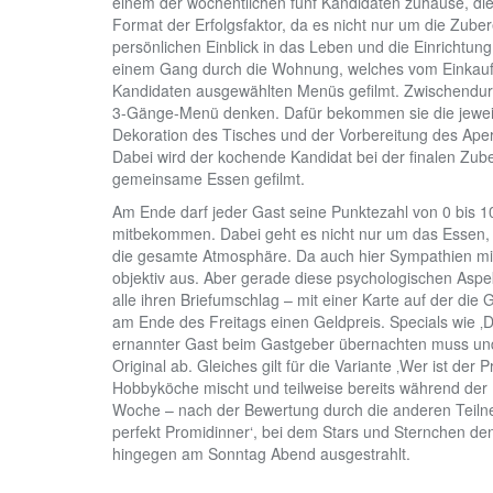
einem der wöchentlichen fünf Kandidaten zuhause, die
Format der Erfolgsfaktor, da es nicht nur um die Zub
persönlichen Einblick in das Leben und die Einrichtu
einem Gang durch die Wohnung, welches vom Einkaufe
Kandidaten ausgewählten Menüs gefilmt. Zwischendurc
3-Gänge-Menü denken. Dafür bekommen sie die jeweil
Dekoration des Tisches und der Vorbereitung des Ape
Dabei wird der kochende Kandidat bei der finalen Zub
gemeinsame Essen gefilmt.
Am Ende darf jeder Gast seine Punktezahl von 0 bis 1
mitbekommen. Dabei geht es nicht nur um das Essen, 
die gesamte Atmosphäre. Da auch hier Sympathien mit in
objektiv aus. Aber gerade diese psychologischen Aspek
alle ihren Briefumschlag – mit einer Karte auf der die 
am Ende des Freitags einen Geldpreis. Specials wie ‚Da
ernannter Gast beim Gastgeber übernachten muss und
Original ab. Gleiches gilt für die Variante ‚Wer ist der
Hobbyköche mischt und teilweise bereits während der K
Woche – nach der Bewertung durch die anderen Teilneh
perfekt Promidinner‘, bei dem Stars und Sternchen den
hingegen am Sonntag Abend ausgestrahlt.