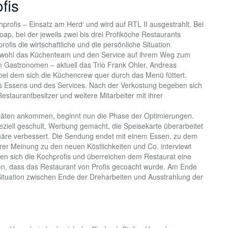
fis
profis – Einsatz am Herd‘ und wird auf RTL II ausgestrahlt. Bei
p, bei der jeweils zwei bis drei Profiköche Restaurants
fis die wirtschaftliche und die persönliche Situation
sowohl das Küchenteam und den Service auf ihrem Weg zum
n Gastronomen – aktuell das Trio Frank Ohler, Andreas
 bei dem sich die Küchencrew quer durch das Menü füttert.
es Essens und des Services. Nach der Verkostung begeben sich
estaurantbesitzer und weitere Mitarbeiter mit ihrer
itäten ankommen, beginnt nun die Phase der Optimierungen.
eziell geschult, Werbung gemacht, die Speisekarte überarbeitet
häre verbessert. Die Sendung endet mit einem Essen, zu dem
rer Meinung zu den neuen Köstlichkeiten und Co. interviewt
en sich die Kochprofis und überreichen dem Restaurat eine
n, dass das Restaurant von Profis gecoacht wurde. Am Ende
 Situation zwischen Ende der Dreharbeiten und Ausstrahlung der