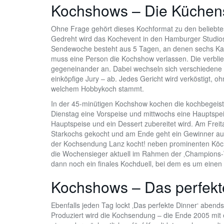
Kochshows – Die Küchen
Ohne Frage gehört dieses Kochformat zu den beliebte
Gedreht wird das Kochevent in den Hamburger Studi
Sendewoche besteht aus 5 Tagen, an denen sechs Ka
muss eine Person die Kochshow verlassen. Die verbli
gegeneinander an. Dabei wechseln sich verschiedene p
einköpfige Jury – ab. Jedes Gericht wird verköstigt, 
welchem Hobbykoch stammt.
In der 45-minütigen Kochshow kochen die kochbegeist
Dienstag eine Vorspeise und mittwochs eine Hauptspeis
Hauptspeise und ein Dessert zubereitet wird. Am Fr
Starkochs gekocht und am Ende geht ein Gewinner aus
der Kochsendung Lanz kocht! neben prominenten Köchen
die Wochensieger aktuell im Rahmen der ‚Champions-
dann noch ein finales Kochduell, bei dem es um einen
Kochshows – Das perfekt
Ebenfalls jeden Tag lockt ‚Das perfekte Dinner‘ abend
Produziert wird die Kochsendung – die Ende 2005 mit ei