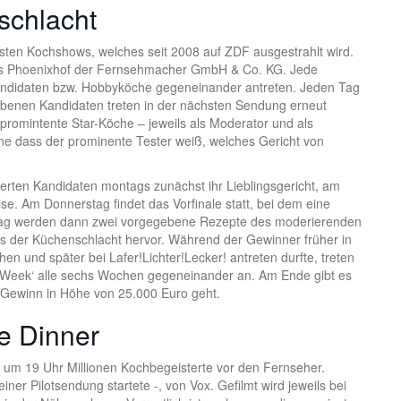
schlacht
sten Kochshows, welches seit 2008 auf ZDF ausgestrahlt wird.
os Phoenixhof der Fernsehmacher GmbH & Co. KG. Jede
ndidaten bzw. Hobbyköche gegeneinander antreten. Jeden Tag
ebenen Kandidaten treten in der nächsten Sendung erneut
romintente Star-Köche – jeweils als Moderator und als
ohne dass der prominente Tester weiß, welches Gericht von
erten Kandidaten montags zunächst ihr Lieblingsgericht, am
e. Am Donnerstag findet das Vorfinale statt, bei dem eine
eitag werden dann zwei vorgegebene Rezepte des moderierenden
 der Küchenschlacht hervor. Während der Gewinner früher in
 und später bei Lafer!Lichter!Lecker! antreten durfte, treten
Week‘ alle sechs Wochen gegeneinander an. Am Ende gibt es
 Gewinn in Höhe von 25.000 Euro geht.
e Dinner
s um 19 Uhr Millionen Kochbegeisterte vor den Fernseher.
ner Pilotsendung startete -, von Vox. Gefilmt wird jeweils bei