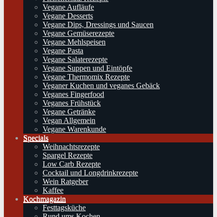
Vegane Aufläufe
Vegane Desserts
Vegane Dips, Dressings und Saucen
Vegane Gemüserezepte
Vegane Mehlspeisen
Vegane Pasta
Vegane Salaterezepte
Vegane Suppen und Eintöpfe
Vegane Thermomix Rezepte
Veganer Kuchen und veganes Gebäck
Veganes Fingerfood
Veganes Frühstück
Vegane Getränke
Vegan Allgemein
Vegane Warenkunde
Specials
Weihnachtsrezepte
Spargel Rezepte
Low Carb Rezepte
Cocktail und Longdrinkrezepte
Wein Ratgeber
Kaffee
Kochmagazin
Festtagsküche
Rund ums Kochen