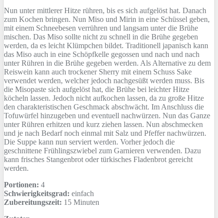
Nun unter mittlerer Hitze rühren, bis es sich aufgelöst hat. Danach
zum Kochen bringen. Nun Miso und Mirin in eine Schüssel geben,
mit einem Schneebesen verrühren und langsam unter die Brühe
mischen. Das Miso sollte nicht zu schnell in die Brühe gegeben
werden, da es leicht Klümpchen bildet. Traditionell japanisch kann
das Miso auch in eine Schöpfkelle gegossen und nach und nach
unter Rühren in die Brühe gegeben werden. Als Alternative zu dem
Reiswein kann auch trockener Sherry mit einem Schuss Sake
verwendet werden, welcher jedoch nachgesüßt werden muss. Bis
die Misopaste sich aufgelöst hat, die Brühe bei leichter Hitze
köcheln lassen. Jedoch nicht aufkochen lassen, da zu große Hitze
den charakteristischen Geschmack abschwächt. Im Anschluss die
Tofuwürfel hinzugeben und eventuell nachwürzen. Nun das Ganze
unter Rühren erhitzen und kurz ziehen lassen. Nun abschmecken
und je nach Bedarf noch einmal mit Salz und Pfeffer nachwürzen.
Die Suppe kann nun serviert werden. Vorher jedoch die
geschnittene Frühlingszwiebel zum Garnieren verwenden. Dazu
kann frisches Stangenbrot oder türkisches Fladenbrot gereicht
werden.
Portionen:
4
Schwierigkeitsgrad:
einfach
Zubereitungszeit:
15 Minuten