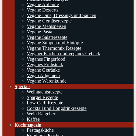
Vegane Aufläufe
Vegane Desserts
Vegane Dips, Dressings und Saucen
Vegane Gemüserezepte
Vegane Mehlspeisen
Vegane Pasta
Vegane Salaterezepte
Vegane Suppen und Eintöpfe
Vegane Thermomix Rezepte
Veganer Kuchen und veganes Gebäck
Veganes Fingerfood
Veganes Frühstück
Vegane Getränke
Vegan Allgemein
Vegane Warenkunde
Specials
Weihnachtsrezepte
Spargel Rezepte
Low Carb Rezepte
Cocktail und Longdrinkrezepte
Wein Ratgeber
Kaffee
Kochmagazin
Festtagsküche
Rund ums Kochen