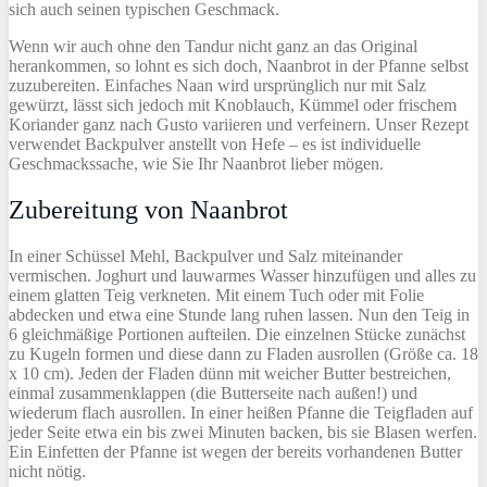
sich auch seinen typischen Geschmack.
Wenn wir auch ohne den Tandur nicht ganz an das Original
herankommen, so lohnt es sich doch, Naanbrot in der Pfanne selbst
zuzubereiten. Einfaches Naan wird ursprünglich nur mit Salz
gewürzt, lässt sich jedoch mit Knoblauch, Kümmel oder frischem
Koriander ganz nach Gusto variieren und verfeinern. Unser Rezept
verwendet Backpulver anstellt von Hefe – es ist individuelle
Geschmackssache, wie Sie Ihr Naanbrot lieber mögen.
Zubereitung von Naanbrot
In einer Schüssel Mehl, Backpulver und Salz miteinander
vermischen. Joghurt und lauwarmes Wasser hinzufügen und alles zu
einem glatten Teig verkneten. Mit einem Tuch oder mit Folie
abdecken und etwa eine Stunde lang ruhen lassen. Nun den Teig in
6 gleichmäßige Portionen aufteilen. Die einzelnen Stücke zunächst
zu Kugeln formen und diese dann zu Fladen ausrollen (Größe ca. 18
x 10 cm). Jeden der Fladen dünn mit weicher Butter bestreichen,
einmal zusammenklappen (die Butterseite nach außen!) und
wiederum flach ausrollen. In einer heißen Pfanne die Teigfladen auf
jeder Seite etwa ein bis zwei Minuten backen, bis sie Blasen werfen.
Ein Einfetten der Pfanne ist wegen der bereits vorhandenen Butter
nicht nötig.