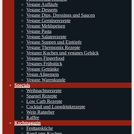
Vegane Aufläufe
Vegane Desserts
Vegane Dips, Dressings und Saucen
Vegane Gemüserezepte
Vegane Mehlspeisen
Vegane Pasta
Vegane Salaterezepte
Vegane Suppen und Eintöpfe
Vegane Thermomix Rezepte
Veganer Kuchen und veganes Gebäck
Veganes Fingerfood
Veganes Frühstück
Vegane Getränke
Vegan Allgemein
Vegane Warenkunde
Specials
Weihnachtsrezepte
Spargel Rezepte
Low Carb Rezepte
Cocktail und Longdrinkrezepte
Wein Ratgeber
Kaffee
Kochmagazin
Festtagsküche
Rund ums Kochen