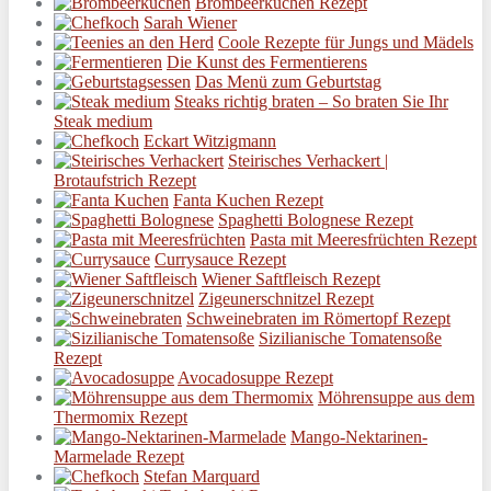
Brombeerkuchen Rezept
Sarah Wiener
Coole Rezepte für Jungs und Mädels
Die Kunst des Fermentierens
Das Menü zum Geburtstag
Steaks richtig braten – So braten Sie Ihr
Steak medium
Eckart Witzigmann
Steirisches Verhackert |
Brotaufstrich Rezept
Fanta Kuchen Rezept
Spaghetti Bolognese Rezept
Pasta mit Meeresfrüchten Rezept
Currysauce Rezept
Wiener Saftfleisch Rezept
Zigeunerschnitzel Rezept
Schweinebraten im Römertopf Rezept
Sizilianische Tomatensoße
Rezept
Avocadosuppe Rezept
Möhrensuppe aus dem
Thermomix Rezept
Mango-Nektarinen-
Marmelade Rezept
Stefan Marquard