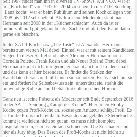
Seit 1997 findet man ihn in diversen TV-Shows. Auf VOX war er
im „Kochduell“ von 1997 bis 2004 zu sehen. In der ZDF-Sendung
„Lanz kocht“ war er beim Publikum und seinen Kochkollegen von
2008 bis 2012 sehr beliebt. Als Juror und Moderator sieht man
Herrmann seit 2008 in der „Küchenschlacht“. Auch da ist er
humorvoll und gut gelaunt bei der Sache und hilft den Kandidaten
gerne ein bisschen.
In der SAT 1 Kochshow „The Taste“ ist Alexander Herrmann
bereits zum vierten Mal dabei. Einmal war er mit seinem Kandidaten
Sieger. In dieser Staffel sind außer Alexander Herrmann noch
Cornelia Poletto, Frank Rosin und als Neuer Roland Trettl dabei.
Herrmann kocht nicht nur gerne, er coacht auch mit Leidenschaft
und das kann er hier besonders. Er findet die Stärken der
Kandidaten heraus und hilft ihnen sie zu nutzen. Er lässt sich auf sie
ein und fördert ihr Selbstbewusstsein, unterstützt sie, strahlt die
notwendige Ruhe aus und behält trotz allem seinen Humor.
Ganz neu ist seine Präsenz als Moderator seit Ende September 2016
in der SAT 1-Sendung „Kampf der Köche“. Hier treten Hobby-
Köche gegen Profi-Köche an, sozusagen Amateur schlägt Profi. Es
ist für die Profis nicht einfach. Besonders ausgefallene Sterneküche
kommt ja vielleicht nicht so gut an, es muss nicht komplett
ausgefallen sein, es muss einfach schmecken. Die Zuschauer sind
hier als Jury tätig. Das Essen des Profi-Kochs ist nicht leicht zu