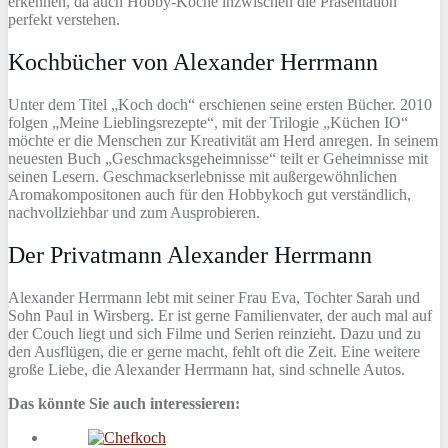
erkennen, da auch Hobby-Köche inzwischen die Präsentation
perfekt verstehen.
Kochbücher von Alexander Herrmann
Unter dem Titel „Koch doch“ erschienen seine ersten Bücher. 2010
folgen „Meine Lieblingsrezepte“, mit der Trilogie „Küchen IO“
möchte er die Menschen zur Kreativität am Herd anregen. In seinem
neuesten Buch „Geschmacksgeheimnisse“ teilt er Geheimnisse mit
seinen Lesern. Geschmackserlebnisse mit außergewöhnlichen
Aromakompositonen auch für den Hobbykoch gut verständlich,
nachvollziehbar und zum Ausprobieren.
Der Privatmann Alexander Herrmann
Alexander Herrmann lebt mit seiner Frau Eva, Tochter Sarah und
Sohn Paul in Wirsberg. Er ist gerne Familienvater, der auch mal auf
der Couch liegt und sich Filme und Serien reinzieht. Dazu und zu
den Ausflügen, die er gerne macht, fehlt oft die Zeit. Eine weitere
große Liebe, die Alexander Herrmann hat, sind schnelle Autos.
Das könnte Sie auch interessieren: