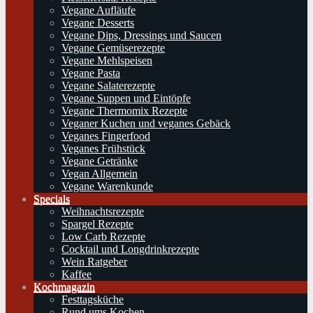
Vegane Aufläufe
Vegane Desserts
Vegane Dips, Dressings und Saucen
Vegane Gemüserezepte
Vegane Mehlspeisen
Vegane Pasta
Vegane Salaterezepte
Vegane Suppen und Eintöpfe
Vegane Thermomix Rezepte
Veganer Kuchen und veganes Gebäck
Veganes Fingerfood
Veganes Frühstück
Vegane Getränke
Vegan Allgemein
Vegane Warenkunde
Specials
Weihnachtsrezepte
Spargel Rezepte
Low Carb Rezepte
Cocktail und Longdrinkrezepte
Wein Ratgeber
Kaffee
Kochmagazin
Festtagsküche
Rund ums Kochen