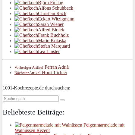
Björn Freitag
Alfons Schuhbeck
Christian Rach
Eckart Witzigmann
Sarah Wiener
Alfred Biolek
Frank Buchholz
Mario Kotaska
Stefan Marquard
Lea Linster
Ferran Adrià
Vorheriger Artikel
Horst Lichter
Nächster Artikel
1001-Kochrezepte.de durchsuchen:
Beliebteste Beiträge:
Feigenmarmelade mit
Walnüssen Rezept