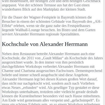
wird modernisiert, der heutigen Zeit und dem heutigen Geschmack
angepasst. Von der schönen Terrasse aus hat der Gast einen
wunderbaren Blick auf den Marktplatz der kleinen Stadt.
Für die Dauer der Wagner-Festspiele in Bayreuth können die
Besucher in einem der schönsten Gebäude von Bayreuth den „AH-
Effekt“ erleben, wenn sie die ganz nahe des Festspielhauses
liegende Wallhall-Lounge besuchen. Im Bistro und dem Garten
serviert Alexander Herrmann regionale Spezialitäten.
Kochschule von Alexander Herrmann
Neben dem Restaurant betreibt Alexander Herrmann auch eine
Kochschule, die 2011 von „Gault Millau“ als Kochschule des Jahres
ausgezeichnet wurde. In den immer von ihm persönlich
durchgeführten Workshops verbreitet Alexander Herrmann mit
Charme und Charisma ausgesuchtes Fachwissen. Dementsprechend
beliebt und immer schnell ausgebucht sind diese Angebote.
Alexander Herrmann legt bei diesen Kursen großen Wert darauf,
dass nicht nur nachgekocht wird, sondern auch nach Vorlieben
etwas Neues „erfunden“ wird. Als geselliger Typ gestaltet er diese
Workshops unterhaltsam, trotzdem oder vielleicht gerade deshalb
können die Kursteilnehmer besonders viel nach Hause mitnehmen.
Am Ende wird gemeinsam alles verspeist und „gefachsimpelt“. Es
muss ein schönes Erlebnis sein, an so einem Workshop teilnehmen