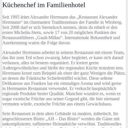
Küchenchef im Familienhotel
Seit 1995 leitet Alexander Herrmann das „Restaurant Alexander
Herrmann“ im charmanten Traditionshaus der Familie in Wirsberg.
Seit 2008 darf er sich Sternekoch nennen, denn da erhielt er den
ersten Michelin-Stern, sowie 17 von 20 möglichen Punkten des
Restaurantführers „Gault-Millau“. Internationale Bekanntheit und
Anerkennung waren die Folge davon.
Alexander Herrmann arbeitet in seinem Restaurant mit einem Team,
das ihn zum Teil schon zwanzig Jahre begleitet, er kann sich darauf
verlassen, alles ist bestens organisiert. Er kreiert gerne
Außergewöhnliches und bleibt der regionalen Küche trotzdem treu.
Herrmann kennt zum Beispiel als einer der ganz Wenigen die Plätze,
an denen die Fränkische Schiefertrüffel wächst. Diese seltene
Delikatesse aus Franken hat ein einmaliges Aroma und wird gerne
in Herrmanns Restaurant verwendet. Er verkocht hauptsächlich
regionale Produkte bester Qualität. Manchen wundert es, wenn es
sogar exotische Früchte aus seiner Gegend gibt, die hier niemand
vermuten würde, exotische Früchte aus einem Gewächshaus.
Sein Restaurant in dem alten Gebäude ist modern, ästhetisch. Im
angeschlossenen Bistro „AH – Das Bistro“ werden die Gäste mit
unkomplizierter, raffinierter Heimatküche verwöhnt. Traditionelles