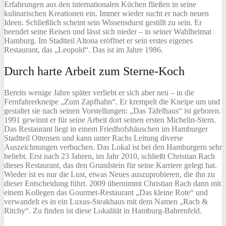
Erfahrungen aus den internationalen Küchen fließen in seine
kulinarischen Kreationen ein. Immer wieder sucht er nach neuen
Ideen. Schließlich scheint sein Wissensdurst gestillt zu sein. Er
beendet seine Reisen und lässt sich nieder – in seiner Wahlheimat
Hamburg. Im Stadtteil Altona eröffnet er sein erstes eigenes
Restaurant, das „Leopold“. Das ist im Jahre 1986.
Durch harte Arbeit zum Sterne-Koch
Bereits wenige Jahre später verliebt er sich aber neu – in die
Fernfahrerkneipe „Zum Zapfhahn“. Er krempelt die Kneipe um und
gestaltet sie nach seinen Vorstellungen: „Das Tafelhaus“ ist geboren.
1991 gewinnt er für seine Arbeit dort seinen ersten Michelin-Stern.
Das Restaurant liegt in einem Friedhofshäuschen im Hamburger
Stadtteil Ottensen und kann unter Rachs Leitung diverse
Auszeichnungen verbuchen. Das Lokal ist bei den Hamburgern sehr
beliebt. Erst nach 23 Jahren, im Jahr 2010, schließt Christian Rach
dieses Restaurant, das den Grundstein für seine Karriere gelegt hat.
Wieder ist es nur die Lust, etwas Neues auszuprobieren, die ihn zu
dieser Entscheidung führt. 2009 übernimmt Christian Rach dann mit
einem Kollegen das Gourmet-Restaurant „Das kleine Rote“ und
verwandelt es in ein Luxus-Steakhaus mit dem Namen „Rach &
Ritchy“. Zu finden ist diese Lokalität in Hamburg-Bahrenfeld.