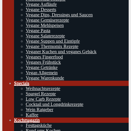
Vegane Aufläufe
Vegane Desserts
Vegane Dips, Dressings und Saucen
Vegane Gemüserezepte
Vegane Mehlspeisen
Vegane Pasta
Vegane Salaterezepte
Vegane Suppen und Eintöpfe
Vegane Thermomix Rezepte
Veganer Kuchen und veganes Gebäck
Veganes Fingerfood
Veganes Frühstück
Vegane Getränke
Vegan Allgemein
Vegane Warenkunde
Specials
Weihnachtsrezepte
Spargel Rezepte
Low Carb Rezepte
Cocktail und Longdrinkrezepte
Wein Ratgeber
Kaffee
Kochmagazin
Festtagsküche
Rund ums Kochen