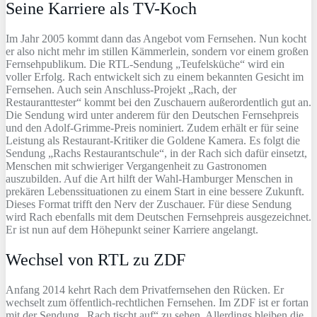
Seine Karriere als TV-Koch
Im Jahr 2005 kommt dann das Angebot vom Fernsehen. Nun kocht
er also nicht mehr im stillen Kämmerlein, sondern vor einem großen
Fernsehpublikum. Die RTL-Sendung „Teufelsküche“ wird ein
voller Erfolg. Rach entwickelt sich zu einem bekannten Gesicht im
Fernsehen. Auch sein Anschluss-Projekt „Rach, der
Restauranttester“ kommt bei den Zuschauern außerordentlich gut an.
Die Sendung wird unter anderem für den Deutschen Fernsehpreis
und den Adolf-Grimme-Preis nominiert. Zudem erhält er für seine
Leistung als Restaurant-Kritiker die Goldene Kamera. Es folgt die
Sendung „Rachs Restaurantschule“, in der Rach sich dafür einsetzt,
Menschen mit schwieriger Vergangenheit zu Gastronomen
auszubilden. Auf die Art hilft der Wahl-Hamburger Menschen in
prekären Lebenssituationen zu einem Start in eine bessere Zukunft.
Dieses Format trifft den Nerv der Zuschauer. Für diese Sendung
wird Rach ebenfalls mit dem Deutschen Fernsehpreis ausgezeichnet.
Er ist nun auf dem Höhepunkt seiner Karriere angelangt.
Wechsel von RTL zu ZDF
Anfang 2014 kehrt Rach dem Privatfernsehen den Rücken. Er
wechselt zum öffentlich-rechtlichen Fernsehen. Im ZDF ist er fortan
mit der Sendung „Rach tischt auf“ zu sehen. Allerdings bleiben die