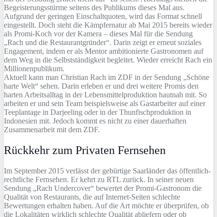
Begeisterungsstürme seitens des Publikums dieses Mal aus.
Aufgrund der geringen Einschaltquoten, wird das Format schnell
eingestellt. Doch steht die Kämpfernatur ab Mai 2015 bereits wieder
als Promi-Koch vor der Kamera – dieses Mal für die Sendung
„Rach und die Restaurantgründer“. Darin zeigt er erneut soziales
Engagement, indem er als Mentor ambitionierte Gastronomen auf
dem Weg in die Selbstständigkeit begleitet. Wieder erreicht Rach ein
Millionenpublikum.
Aktuell kann man Christian Rach im ZDF in der Sendung „Schöne
harte Welt“ sehen. Darin erleben er und drei weitere Promis den
harten Arbeitsalltag in der Lebensmittelproduktion hautnah mit. So
arbeiten er und sein Team beispielsweise als Gastarbeiter auf einer
Teeplantage in Darjeeling oder in der Thunfischproduktion in
Indonesien mit. Jedoch kommt es nicht zu einer dauerhaften
Zusammenarbeit mit dem ZDF.
Rückkehr zum Privaten Fernsehen
Im September 2015 verlässt der gebürtige Saarländer das öffentlich-
rechtliche Fernsehen. Er kehrt zu RTL zurück. In seiner neuen
Sendung „Rach Undercover“ bewertet der Promi-Gastronom die
Qualität von Restaurants, die auf Internet-Seiten schlechte
Bewertungen erhalten haben. Auf die Art möchte er überprüfen, ob
die Lokalitäten wirklich schlechte Qualität abliefern oder ob