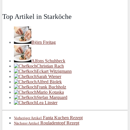
Top Artikel in Starköche
Björn Freitag
Alfons Schuhbeck
Christian Rach
Eckart Witzigmann
Sarah Wiener
Alfred Biolek
Frank Buchholz
Mario Kotaska
Stefan Marquard
Lea Linster
Fanta Kuchen Rezept
Vorheriger Artikel
Rouladentopf Rezept
Nächster Artikel