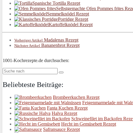
Spanische Tortilla Rezept
Selbstgemachte Ofen Pommes frites Rez
Semmelknödel Rezept
Porridge Rezept
Kartoffelknödel Rezept
Madalenas Rezept
Vorheriger Artikel
Bananenbrot Rezept
Nächster Artikel
1001-Kochrezepte.de durchsuchen:
Beliebteste Beiträge:
Brombeerkuchen Rezept
Feigenmarmelade mit Waln
Fanta Kuchen Rezept
Halva Rezept
Schweinefilet im Backofen Reze
Hecht im Gemüsebett Rezept
Safransauce Rezept