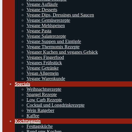
Vegane Aufläufe
Vegane Desserts
Vegane Dips, Dressings und Saucen
Vegane Gemüserezepte
Vegane Mehlspeisen
Vegane Pasta
Vegane Salaterezepte
Vegane Suppen und Eintöpfe
Vegane Thermomix Rezepte
Veganer Kuchen und veganes Gebäck
Veganes Fingerfood
Veganes Frühstück
Vegane Getränke
Vegan Allgemein
Vegane Warenkunde
Specials
Weihnachtsrezepte
Spargel Rezepte
Low Carb Rezepte
Cocktail und Longdrinkrezepte
Wein Ratgeber
Kaffee
Kochmagazin
Festtagsküche
Rund ums Kochen