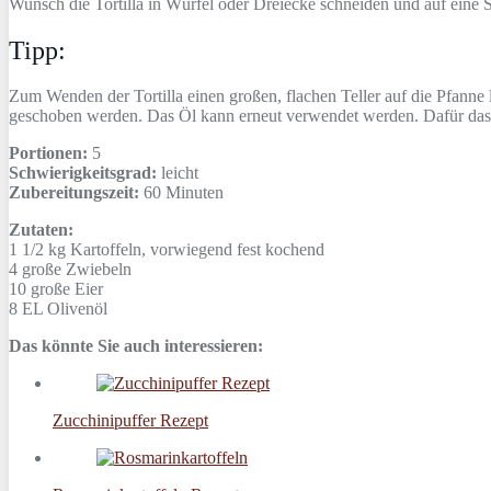
Wunsch die Tortilla in Würfel oder Dreiecke schneiden und auf eine Se
Tipp:
Zum Wenden der Tortilla einen großen, flachen Teller auf die Pfanne l
geschoben werden. Das Öl kann erneut verwendet werden. Dafür das Öl
Portionen:
5
Schwierigkeitsgrad:
leicht
Zubereitungszeit:
60 Minuten
Zutaten:
1 1/2 kg
Kartoffeln, vorwiegend fest kochend
4
große Zwiebeln
10
große Eier
8 EL
Olivenöl
Das könnte Sie auch interessieren:
Zucchinipuffer Rezept