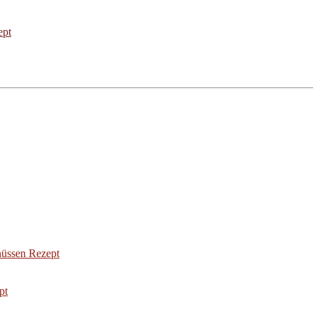
ept
üssen Rezept
pt