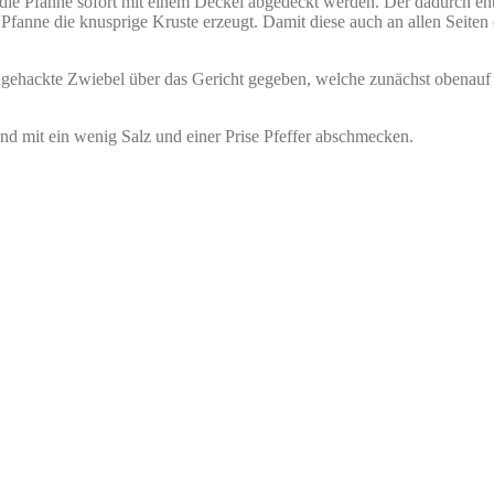
e die Pfanne sofort mit einem Deckel abgedeckt werden. Der dadurch ent
r Pfanne die knusprige Kruste erzeugt. Damit diese auch an allen Seite
gehackte Zwiebel über das Gericht gegeben, welche zunächst obenauf dü
und mit ein wenig Salz und einer Prise Pfeffer abschmecken.