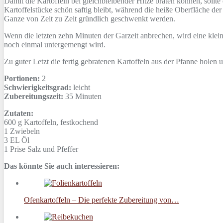
Damit die Kartoffeln bei gleichbleibender Hitze braten können, sollt
Kartoffelstücke schön saftig bleibt, während die heiße Oberfläche de
Ganze von Zeit zu Zeit gründlich geschwenkt werden.
Wenn die letzten zehn Minuten der Garzeit anbrechen, wird eine klein
noch einmal untergemengt wird.
Zu guter Letzt die fertig gebratenen Kartoffeln aus der Pfanne holen 
Portionen:
2
Schwierigkeitsgrad:
leicht
Zubereitungszeit:
35 Minuten
Zutaten:
600 g
Kartoffeln, festkochend
1
Zwiebeln
3 EL
Öl
1 Prise
Salz und Pfeffer
Das könnte Sie auch interessieren:
Ofenkartoffeln – Die perfekte Zubereitung von…