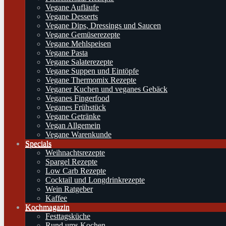
Vegane Aufläufe
Vegane Desserts
Vegane Dips, Dressings und Saucen
Vegane Gemüserezepte
Vegane Mehlspeisen
Vegane Pasta
Vegane Salaterezepte
Vegane Suppen und Eintöpfe
Vegane Thermomix Rezepte
Veganer Kuchen und veganes Gebäck
Veganes Fingerfood
Veganes Frühstück
Vegane Getränke
Vegan Allgemein
Vegane Warenkunde
Specials
Weihnachtsrezepte
Spargel Rezepte
Low Carb Rezepte
Cocktail und Longdrinkrezepte
Wein Ratgeber
Kaffee
Kochmagazin
Festtagsküche
Rund ums Kochen