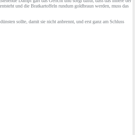
stehende Dampf gart das Gericht und sorgt dafür, dass das Innere der
n entsteht und die Bratkartoffeln rundum goldbraun werden, muss das
nsten sollte, damit sie nicht anbrennt, und erst ganz am Schluss