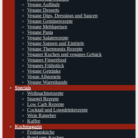
Vegane Aufläufe
Vegane Desserts
Vegane Dips, Dressings und Saucen
Vegane Gemüserezepte
Vegane Mehlspeisen
Vegane Pasta
Vegane Salaterezepte
Vegane Suppen und Eintöpfe
Vegane Thermomix Rezepte
Veganer Kuchen und veganes Gebäck
Veganes Fingerfood
Veganes Frühstück
Vegane Getränke
Vegan Allgemein
Vegane Warenkunde
Specials
Weihnachtsrezepte
Spargel Rezepte
Low Carb Rezepte
Cocktail und Longdrinkrezepte
Wein Ratgeber
Kaffee
Kochmagazin
Festtagsküche
Rund ums Kochen