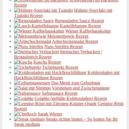
Rezept
Hühner-Souvlaki mit
Tzatziki Rezept
Remouladen Sauce Rezept
Kartoffelsuppe Rezept
Wiener Kaffeehauskultur
Melonenbowle Rezept
Artischockensalat Rezept
Nuss Streifen Rezept
Steirisches Verhackert |
Brotaufstrich Rezept
Kascha Rezept
Tschebureki Rezept
Kohlrouladen mit
Hackfleischfüllung Rezept
Das Menü zum Geburtstag
Vorspeisen und Zwischengänge
Safransauce Rezept
Golabki (gefüllte Kohlrouladen) Rezept
Gemüse-Rösti
Rezept
Sarah Wiener
Steaks richtig braten – So braten Sie Ihr
Steak medium