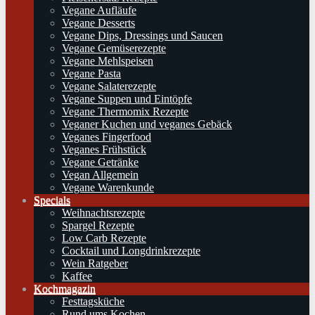
Vegane Aufläufe
Vegane Desserts
Vegane Dips, Dressings und Saucen
Vegane Gemüserezepte
Vegane Mehlspeisen
Vegane Pasta
Vegane Salaterezepte
Vegane Suppen und Eintöpfe
Vegane Thermomix Rezepte
Veganer Kuchen und veganes Gebäck
Veganes Fingerfood
Veganes Frühstück
Vegane Getränke
Vegan Allgemein
Vegane Warenkunde
Specials
Weihnachtsrezepte
Spargel Rezepte
Low Carb Rezepte
Cocktail und Longdrinkrezepte
Wein Ratgeber
Kaffee
Kochmagazin
Festtagsküche
Rund ums Kochen