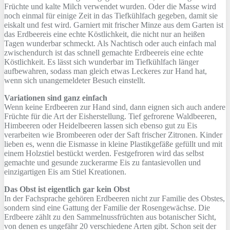
Früchte und kalte Milch verwendet wurden. Oder die Masse wird
noch einmal für einige Zeit in das Tiefkühlfach gegeben, damit sie
eiskalt und fest wird. Garniert mit frischer Minze aus dem Garten ist
das Erdbeereis eine echte Köstlichkeit, die nicht nur an heißen
Tagen wunderbar schmeckt. Als Nachtisch oder auch einfach mal
zwischendurch ist das schnell gemachte Erdbeereis eine echte
Köstlichkeit. Es lässt sich wunderbar im Tiefkühlfach länger
aufbewahren, sodass man gleich etwas Leckeres zur Hand hat,
wenn sich unangemeldeter Besuch einstellt.
Variationen sind ganz einfach
Wenn keine Erdbeeren zur Hand sind, dann eignen sich auch andere
Früchte für die Art der Eisherstellung. Tief gefrorene Waldbeeren,
Himbeeren oder Heidelbeeren lassen sich ebenso gut zu Eis
verarbeiten wie Brombeeren oder der Saft frischer Zitronen. Kinder
lieben es, wenn die Eismasse in kleine Plastikgefäße gefüllt und mit
einem Holzstiel bestückt werden. Festgefroren wird das selbst
gemachte und gesunde zuckerarme Eis zu fantasievollen und
einzigartigen Eis am Stiel Kreationen.
Das Obst ist eigentlich gar kein Obst
In der Fachsprache gehören Erdbeeren nicht zur Familie des Obstes,
sondern sind eine Gattung der Familie der Rosengewächse. Die
Erdbeere zählt zu den Sammelnussfrüchten aus botanischer Sicht,
von denen es ungefähr 20 verschiedene Arten gibt. Schon seit der