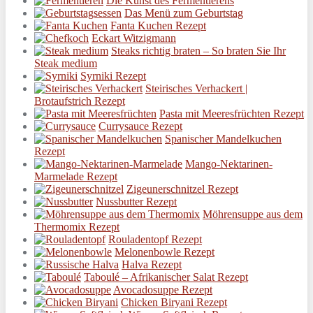
Die Kunst des Fermentierens
Das Menü zum Geburtstag
Fanta Kuchen Rezept
Eckart Witzigmann
Steaks richtig braten – So braten Sie Ihr
Steak medium
Syrniki Rezept
Steirisches Verhackert |
Brotaufstrich Rezept
Pasta mit Meeresfrüchten Rezept
Currysauce Rezept
Spanischer Mandelkuchen
Rezept
Mango-Nektarinen-
Marmelade Rezept
Zigeunerschnitzel Rezept
Nussbutter Rezept
Möhrensuppe aus dem
Thermomix Rezept
Rouladentopf Rezept
Melonenbowle Rezept
Halva Rezept
Taboulé – Afrikanischer Salat Rezept
Avocadosuppe Rezept
Chicken Biryani Rezept