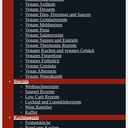
Vegane Aufläufe
Vegane Desserts
Vegane Dips, Dressings und Saucen
Vegane Gemüserezepte
Vegane Mehlspeisen
Vegane Pasta
Vegane Salaterezepte
Vegane Suppen und Eintöpfe
Vegane Thermomix Rezepte
Veganer Kuchen und veganes Gebäck
Veganes Fingerfood
Veganes Frühstück
Vegane Getränke
Vegan Allgemein
Vegane Warenkunde
Specials
Weihnachtsrezepte
Spargel Rezepte
Low Carb Rezepte
Cocktail und Longdrinkrezepte
Wein Ratgeber
Kaffee
Kochmagazin
Festtagsküche
Rund ums Kochen