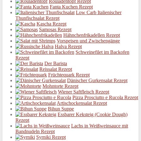
Rouladentopf Rezept
Fanta Kuchen Rezept
Low Carb Italienischer
Thunfischsalat Rezept
Kascha Rezept
Samosas Rezept
Hähnchenfrikadellen Rezept
Vorspeisen und Zwischengänge
Halva Rezept
Schweinefilet im Backofen
Rezept
Der Barista
Reissalat Rezept
Früchtequark Rezept
Dänischer Gurkensalat Rezept
Mohntorte Rezept
Wiener Saftfleisch Rezept
Pizza Prosciutto e Rucola Rezept
Artischockensalat Rezept
Bihun Suppe
Essbarer Keksteig (Cookie Dough)
Rezept
Lachs in Weißweinsauce mit
Bandnudeln Rezept
Syrniki Rezept