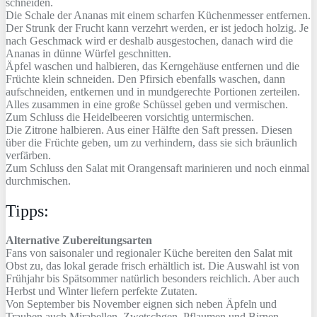
schneiden.
Die Schale der Ananas mit einem scharfen Küchenmesser entfernen.
Der Strunk der Frucht kann verzehrt werden, er ist jedoch holzig. Je
nach Geschmack wird er deshalb ausgestochen, danach wird die
Ananas in dünne Würfel geschnitten.
Äpfel waschen und halbieren, das Kerngehäuse entfernen und die
Früchte klein schneiden. Den Pfirsich ebenfalls waschen, dann
aufschneiden, entkernen und in mundgerechte Portionen zerteilen.
Alles zusammen in eine große Schüssel geben und vermischen.
Zum Schluss die Heidelbeeren vorsichtig untermischen.
Die Zitrone halbieren. Aus einer Hälfte den Saft pressen. Diesen
über die Früchte geben, um zu verhindern, dass sie sich bräunlich
verfärben.
Zum Schluss den Salat mit Orangensaft marinieren und noch einmal
durchmischen.
Tipps:
Alternative Zubereitungsarten
Fans von saisonaler und regionaler Küche bereiten den Salat mit
Obst zu, das lokal gerade frisch erhältlich ist. Die Auswahl ist von
Frühjahr bis Spätsommer natürlich besonders reichlich. Aber auch
Herbst und Winter liefern perfekte Zutaten.
Von September bis November eignen sich neben Äpfeln und
Trauben auch Mirabellen, Zwetschgen, Pflaumen und Birnen.