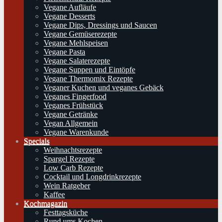
Vegane Aufläufe
Vegane Desserts
Vegane Dips, Dressings und Saucen
Vegane Gemüserezepte
Vegane Mehlspeisen
Vegane Pasta
Vegane Salaterezepte
Vegane Suppen und Eintöpfe
Vegane Thermomix Rezepte
Veganer Kuchen und veganes Gebäck
Veganes Fingerfood
Veganes Frühstück
Vegane Getränke
Vegan Allgemein
Vegane Warenkunde
Specials
Weihnachtsrezepte
Spargel Rezepte
Low Carb Rezepte
Cocktail und Longdrinkrezepte
Wein Ratgeber
Kaffee
Kochmagazin
Festtagsküche
Rund ums Kochen