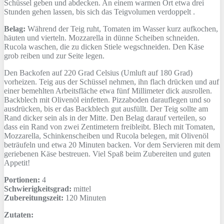
Schüssel geben und abdecken. An einem warmen Ort etwa drei
Stunden gehen lassen, bis sich das Teigvolumen verdoppelt .
Belag:
Während der Teig ruht, Tomaten im Wasser kurz aufkochen,
häuten und vierteln. Mozzarella in dünne Scheiben schneiden.
Rucola waschen, die zu dicken Stiele wegschneiden. Den Käse
grob reiben und zur Seite legen.
Den Backofen auf 220 Grad Celsius (Umluft auf 180 Grad)
vorheizen. Teig aus der Schüssel nehmen, ihn flach drücken und auf
einer bemehlten Arbeitsfläche etwa fünf Millimeter dick ausrollen.
Backblech mit Olivenöl einfetten. Pizzaboden darauflegen und so
ausdrücken, bis er das Backblech gut ausfüllt. Der Teig sollte am
Rand dicker sein als in der Mitte. Den Belag darauf verteilen, so
dass ein Rand von zwei Zentimetern freibleibt. Blech mit Tomaten,
Mozzarella, Schinkenscheiben und Rucola belegen, mit Olivenöl
beträufeln und etwa 20 Minuten backen. Vor dem Servieren mit dem
geriebenen Käse bestreuen. Viel Spaß beim Zubereiten und guten
Appetit!
Portionen:
4
Schwierigkeitsgrad:
mittel
Zubereitungszeit:
120 Minuten
Zutaten: