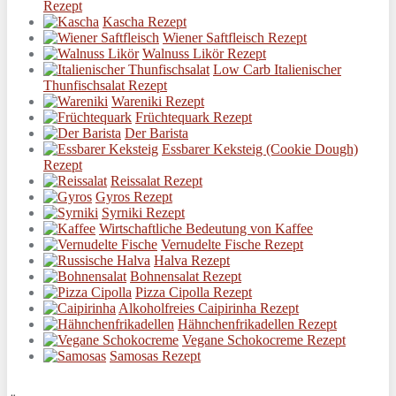
Rezept
Kascha Rezept
Wiener Saftfleisch Rezept
Walnuss Likör Rezept
Low Carb Italienischer
Thunfischsalat Rezept
Wareniki Rezept
Früchtequark Rezept
Der Barista
Essbarer Keksteig (Cookie Dough)
Rezept
Reissalat Rezept
Gyros Rezept
Syrniki Rezept
Wirtschaftliche Bedeutung von Kaffee
Vernudelte Fische Rezept
Halva Rezept
Bohnensalat Rezept
Pizza Cipolla Rezept
Alkoholfreies Caipirinha Rezept
Hähnchenfrikadellen Rezept
Vegane Schokocreme Rezept
Samosas Rezept