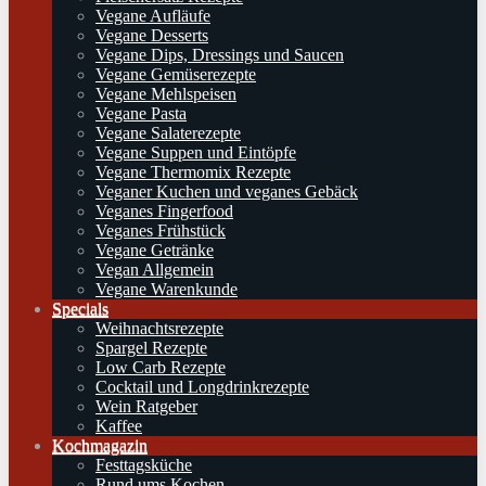
Vegane Aufläufe
Vegane Desserts
Vegane Dips, Dressings und Saucen
Vegane Gemüserezepte
Vegane Mehlspeisen
Vegane Pasta
Vegane Salaterezepte
Vegane Suppen und Eintöpfe
Vegane Thermomix Rezepte
Veganer Kuchen und veganes Gebäck
Veganes Fingerfood
Veganes Frühstück
Vegane Getränke
Vegan Allgemein
Vegane Warenkunde
Specials
Weihnachtsrezepte
Spargel Rezepte
Low Carb Rezepte
Cocktail und Longdrinkrezepte
Wein Ratgeber
Kaffee
Kochmagazin
Festtagsküche
Rund ums Kochen