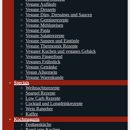
Vegane Aufläufe
Vegane Desserts
Vegane Dips, Dressings und Saucen
Vegane Gemüserezepte
Vegane Mehlspeisen
Vegane Pasta
Vegane Salaterezepte
Vegane Suppen und Eintöpfe
Vegane Thermomix Rezepte
Veganer Kuchen und veganes Gebäck
Veganes Fingerfood
Veganes Frühstück
Vegane Getränke
Vegan Allgemein
Vegane Warenkunde
Specials
Weihnachtsrezepte
Spargel Rezepte
Low Carb Rezepte
Cocktail und Longdrinkrezepte
Wein Ratgeber
Kaffee
Kochmagazin
Festtagsküche
Rund ums Kochen