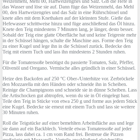
Weizenmehl, Mehl 00, Hartweizengries und Salz. Gib die Hefe in
das Wasser und löse sie auf. Dann füge das Weizenmehl, das Mehl
00, den Hartweizengries und das Salz in eine Rührschüssel und
knete alles mit dem Knethaken auf der kleinsten Stufe. Gieße das
Hefewasser schrittweise hinzu und füge anschließend das Öl hinzu.
Knete den Teig mindestens 7 Minuten lang, je länger, desto besser.
Sobald der Teig eine glatte Oberfläche hat und keine Teigreste mehr
in der Schüssel hängen, schalte die Maschine aus. Forme den Teig
zu einer Kugel und lege ihn in die Schüssel zurück. Bedecke den
Teig mit einem Tuch und lass ihn mindestens 2 Stunden ruhen.
Für die Tomatensoße benötigst du passierte Tomaten, Salz, Pfeffer,
Olivenöl und Oregano. Vermische alles gründlich in einer Schüssel.
Heize den Backofen auf 250 °C Ober-/Unterhitze vor. Zerbröckele
den Mozzarella mit den Händen oder schneide ihn in Scheiben.
Reinige die Champignons und schneide sie in dünne Scheiben. Lass
die Artischocken gut abtropfen, wenn du sie in Öl eingelegt hast.
Teile den Teig in Stücke von etwa 250 g und forme aus jedem Stück
eine Kugel. Bedecke sie erneut mit einem Tuch und lass sie weitere
30 Minuten ruhen.
Roll die Teigstücke auf einer bemehlten Arbeitsfläche aus und lege
sie dann auf ein Backblech. Verteile etwas Tomatensoße auf jeder
Pizza, lass dabei ca. 1 cm vom Rand frei. Bestreue die Pizzen
großzügig mit Mozzarella. Verteile anschließend gleichmäßig