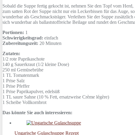
Sobald die Suppe fertig gekocht ist, nehmen Sie den Topf vom Herd, 
zum satten Rot der Suppe nicht nur ein Leckerbissen für das Auge, so
wunderbar als Geschmacksträger. Verleihen Sie der Suppe zusätzlich 
sich wunderbar als ballaststoffreiche Beilage und rundet den Geschm
Portionen:
1
Schwierigkeitsgrad:
einfach
Zubereitungszeit:
20 Minuten
Zutaten:
1/2
rote Paprikaschote
140 g
Sauerkraut (1/2 kleine Dose)
250 ml
Gemüsebrühe
1 TL
Tomatenmark
1 Prise
Salz
1 Prise
Pfeffer
1 Prise
Paprikapulver, edelsüß
1 TL
saure Sahne (10 % Fett, ersatzweise Crème légère)
1 Scheibe
Vollkornbrot
Das könnte Sie auch interessieren:
Ungarische Gulaschsuppe Rezept