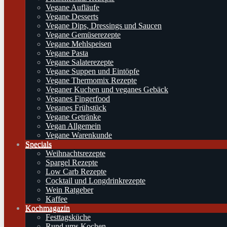
Vegane Aufläufe
Vegane Desserts
Vegane Dips, Dressings und Saucen
Vegane Gemüserezepte
Vegane Mehlspeisen
Vegane Pasta
Vegane Salaterezepte
Vegane Suppen und Eintöpfe
Vegane Thermomix Rezepte
Veganer Kuchen und veganes Gebäck
Veganes Fingerfood
Veganes Frühstück
Vegane Getränke
Vegan Allgemein
Vegane Warenkunde
Specials
Weihnachtsrezepte
Spargel Rezepte
Low Carb Rezepte
Cocktail und Longdrinkrezepte
Wein Ratgeber
Kaffee
Kochmagazin
Festtagsküche
Rund ums Kochen