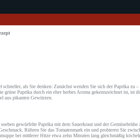
ezept
l schneller, als Sie denken: Zunächst wenden Sie sich der Paprika zu
 grüne Paprika durch ein eher herbes Aroma gekennzeichnet ist, ist die
el aus pikanten Gewürzen.
e soeben gewürfelte Paprika mit dem Sauerkraut und der Gemüsebrühe 
ten Geschmack. Rühren Sie das Tomatenmark ein und probieren Sie zwis
tsuppe bei mittlerer Hitze etwa zehn Minuten lang gleichmäßig köchel