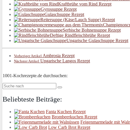
Kraftbrühe vom Rind Rezept
Gyrossuppe Rezept
Gulaschsuppe Rezept
Reitersuppe (Käse/Lauch Suppe) Rezept
Champignoncr
Serbische Bohnensuppe Rezept
Deftige Rindfleischbrühe Rezept
Ungarische Gulaschsuppe Rezept
Ambrosia Rezept
Vorheriger Artikel
Ungarische Langos Rezept
Nächster Artikel
1001-Kochrezepte.de durchsuchen:
Beliebteste Beiträge:
Fanta Kuchen Rezept
Brombeerkuchen Rezept
Feigenmarmelade mit Waln
Low Carb Brot Rezept