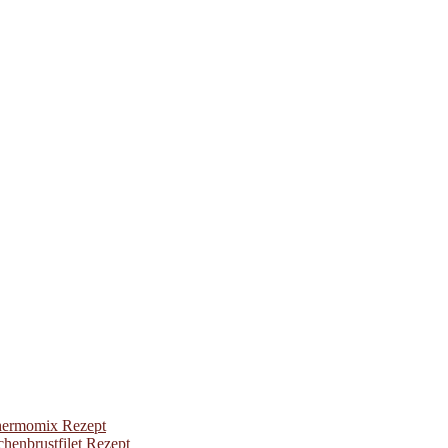
hermomix Rezept
enbrustfilet Rezept