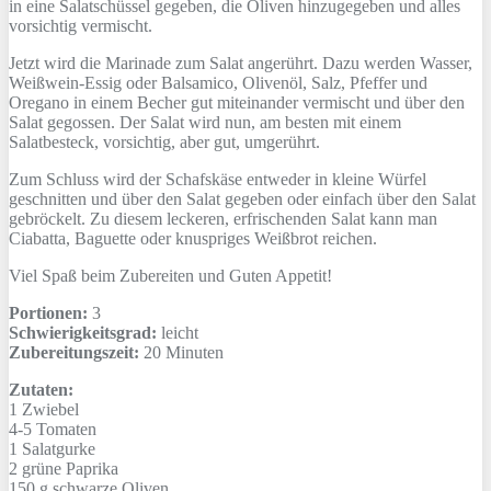
in eine Salatschüssel gegeben, die Oliven hinzugegeben und alles
vorsichtig vermischt.
Jetzt wird die Marinade zum Salat angerührt. Dazu werden Wasser,
Weißwein-Essig oder Balsamico, Olivenöl, Salz, Pfeffer und
Oregano in einem Becher gut miteinander vermischt und über den
Salat gegossen. Der Salat wird nun, am besten mit einem
Salatbesteck, vorsichtig, aber gut, umgerührt.
Zum Schluss wird der Schafskäse entweder in kleine Würfel
geschnitten und über den Salat gegeben oder einfach über den Salat
gebröckelt. Zu diesem leckeren, erfrischenden Salat kann man
Ciabatta, Baguette oder knuspriges Weißbrot reichen.
Viel Spaß beim Zubereiten und Guten Appetit!
Portionen:
3
Schwierigkeitsgrad:
leicht
Zubereitungszeit:
20 Minuten
Zutaten:
1
Zwiebel
4-5
Tomaten
1
Salatgurke
2
grüne Paprika
150 g
schwarze Oliven