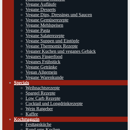
Vegane Aufläufe
Vegane Desserts
Vegane Dips, Dressings und Saucen
Vegane Gemüserezepte
Vegane Mehlspeisen
Vegane Pasta
Vegane Salaterezepte
Vegane Suppen und Eintöpfe
Vegane Thermomix Rezepte
Veganer Kuchen und veganes Gebäck
Veganes Fingerfood
Veganes Frühstück
Vegane Getränke
Vegan Allgemein
Vegane Warenkunde
Specials
Weihnachtsrezepte
Spargel Rezepte
Low Carb Rezepte
Cocktail und Longdrinkrezepte
Wein Ratgeber
Kaffee
Kochmagazin
Festtagsküche
Rund ums Kochen