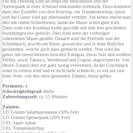
Für das Dressing wird als erstes die Mayonnaise und der
Speisequark in einer Schüssel miteinander vermischt. Dazu kommen
dann drei Esslöffel von dem Ketchup, ein Tomatenketchup, hinzu
und das Ganze wird gut miteinander verrührt. Am besten macht man
dies mit einem Schneebesen, damit die Masse schön glatt wird.
Dann wird eine Knoblauchzehe geschält und sehr fein geschnitten
beziehungsweise gehackt. Dies wird unter der vorherigen
zubereiteten Masse gerührt. Danach wird die Petersilie und der
Schnittlauch, jeweils ein Bund, gewaschen und in feine Röllchen
geschnitten, welche auch dazu gemischt werden. Nun wird das
ganze mit einem kleinem bisschen Estragon, etwas Salz und weißem
Pfeffer, sowie Tabasco, Weinbrand und Cognac abgeschmeckt. Von
diesen Zutaten aber nur ganz wenig verwenden, da der Geschmack
sonst zu extrem wird und es nicht mehr schmeckt; es soll nur eine
feine Note, von den oben genannten Zutaten, hinzu geben.
Portionen:
4
Schwierigkeitsgrad:
leicht
Zubereitungszeit:
ca. 15 Minuten
Zutaten:
125 Gramm
Salatmayonnaise (50% Fett)
125 Gramm
Speisequark (20% Fett)
5 EL
Saure Sahne
3 EL
Tomatenketchup