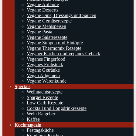
Vegane Aufläufe
Vegane Desserts
Vegane Dips, Dressings und Saucen
Vegane Gemüserezepte
Vegane Mehlspeisen
Vegane Pasta
Vegane Salaterezepte
Vegane Suppen und Eintöpfe
Vegane Thermomix Rezepte
Veganer Kuchen und veganes Gebäck
Veganes Fingerfood
Veganes Frühstück
Vegane Getränke
Vegan Allgemein
Vegane Warenkunde
Specials
Weihnachtsrezepte
Spargel Rezepte
Low Carb Rezepte
Cocktail und Longdrinkrezepte
Wein Ratgeber
Kaffee
Kochmagazin
Festtagsküche
Rund ums Kochen