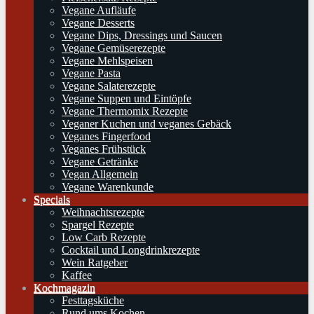
Vegane Aufläufe
Vegane Desserts
Vegane Dips, Dressings und Saucen
Vegane Gemüserezepte
Vegane Mehlspeisen
Vegane Pasta
Vegane Salaterezepte
Vegane Suppen und Eintöpfe
Vegane Thermomix Rezepte
Veganer Kuchen und veganes Gebäck
Veganes Fingerfood
Veganes Frühstück
Vegane Getränke
Vegan Allgemein
Vegane Warenkunde
Specials
Weihnachtsrezepte
Spargel Rezepte
Low Carb Rezepte
Cocktail und Longdrinkrezepte
Wein Ratgeber
Kaffee
Kochmagazin
Festtagsküche
Rund ums Kochen