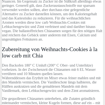
Nuancen. Im Gegensatz zu Zucker ist die Süßkraft allerdings etwas
geringer. Generell gilt, dass Zuckeraustauschstoffe nur sparsam
verwendet werden sollten, aber durchaus eine gelegentliche
Alternative zu Zucker darstellen können, um den Kaloriengehalt
und das Kariesrisiko zu reduzieren. Für die weihnachtlichen
Aromen werden diese low carb Weihnachts-Cookies mit
Lebkuchengewürz und Zimt verfeinert und sind darüber hinaus
vegan. Die ballastoffreichen Chiasamen sorgen für den nötigen Halt
und reichern das Gebäck unter anderem mit Eisen, Calcium und
ungesättigten Fettsäuren an.
Zubereitung von Weihnachts-Cookies à la
low carb mit Chia
Den Backofen 180° C Umluft (200° C Ober- und Unterhitze)
vorheizen. In der Zwischenzeit die Chiasamen mit 6 EL Wasser
verrühren und 10 Minuten quellen lassen.
Währenddessen das Erythrit im Mixer etwas feiner mahlen und mit
den Mandeln vermischen. Die Vanilleschote längs halbieren, die
Hälften auskratzen und die gemahlenen Mandeln mit dem
Vanillemark, dem Lebkuchengewürz und dem Zimt aromatisieren.
Die gequollenen Chiasamen unterheben, alle Zutaten gründlich
miteinander vermischen, kleine Kugeln formen, diese auf ein – mit