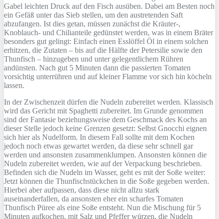
Gabel leichten Druck auf den Fisch ausüben. Dabei am Besten noch
ein Gefäß unter das Sieb stellen, um den austretenden Saft
abzufangen. Ist dies getan, müssen zunächst die Kräuter-,
Knoblauch- und Chilianteile gedünstet werden, was in einem Bräter
besonders gut gelingt: Einfach einen Esslöffel Öl in einem solchen
erhitzen, die Zutaten – bis auf die Hälfte der Petersilie sowie den
Thunfisch – hinzugeben und unter gelegentlichem Rühren
andünsten. Nach gut 5 Minuten dann die passierten Tomaten
vorsichtig unterrühren und auf kleiner Flamme vor sich hin köcheln
lassen.
In der Zwischenzeit dürfen die Nudeln zubereitet werden. Klassisch
wird das Gericht mit Spaghetti zubereitet. Im Grunde genommen
sind der Fantasie beziehungsweise dem Geschmack des Kochs an
dieser Stelle jedoch keine Grenzen gesetzt: Selbst Gnocchi eignen
sich hier als Nudelform. In diesem Fall sollte mit dem Kochen
jedoch noch etwas gewartet werden, da diese sehr schnell gar
werden und ansonsten zusammenklumpen. Ansonsten können die
Nudeln zubereitet werden, wie auf der Verpackung beschrieben.
Befinden sich die Nudeln im Wasser, geht es mit der Soße weiter:
Jetzt können die Thunfischstückchen in die Soße gegeben werden.
Hierbei aber aufpassen, dass diese nicht allzu stark
auseinanderfallen, da ansonsten eher ein scharfes Tomaten
Thunfisch Püree als eine Soße entsteht. Nun die Mischung für 5
Minuten aufkochen, mit Salz und Pfeffer würzen, die Nudeln