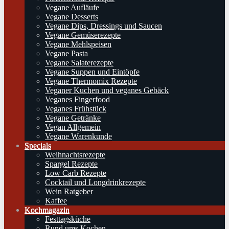
Vegane Aufläufe
Vegane Desserts
Vegane Dips, Dressings und Saucen
Vegane Gemüserezepte
Vegane Mehlspeisen
Vegane Pasta
Vegane Salaterezepte
Vegane Suppen und Eintöpfe
Vegane Thermomix Rezepte
Veganer Kuchen und veganes Gebäck
Veganes Fingerfood
Veganes Frühstück
Vegane Getränke
Vegan Allgemein
Vegane Warenkunde
Specials
Weihnachtsrezepte
Spargel Rezepte
Low Carb Rezepte
Cocktail und Longdrinkrezepte
Wein Ratgeber
Kaffee
Kochmagazin
Festtagsküche
Rund ums Kochen