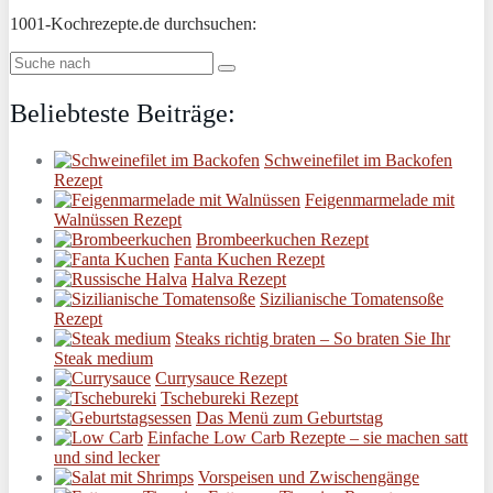
1001-Kochrezepte.de durchsuchen:
Beliebteste Beiträge:
Schweinefilet im Backofen
Rezept
Feigenmarmelade mit
Walnüssen Rezept
Brombeerkuchen Rezept
Fanta Kuchen Rezept
Halva Rezept
Sizilianische Tomatensoße
Rezept
Steaks richtig braten – So braten Sie Ihr
Steak medium
Currysauce Rezept
Tschebureki Rezept
Das Menü zum Geburtstag
Einfache Low Carb Rezepte – sie machen satt
und sind lecker
Vorspeisen und Zwischengänge