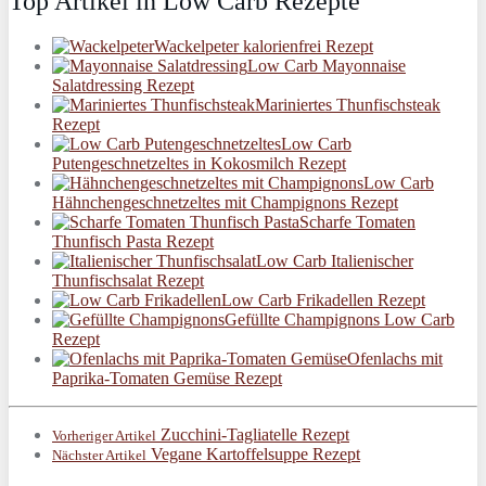
Top Artikel in Low Carb Rezepte
Wackelpeter kalorienfrei Rezept
Low Carb Mayonnaise
Salatdressing Rezept
Mariniertes Thunfischsteak
Rezept
Low Carb
Putengeschnetzeltes in Kokosmilch Rezept
Low Carb
Hähnchengeschnetzeltes mit Champignons Rezept
Scharfe Tomaten
Thunfisch Pasta Rezept
Low Carb Italienischer
Thunfischsalat Rezept
Low Carb Frikadellen Rezept
Gefüllte Champignons Low Carb
Rezept
Ofenlachs mit
Paprika-Tomaten Gemüse Rezept
Zucchini-Tagliatelle Rezept
Vorheriger Artikel
Vegane Kartoffelsuppe Rezept
Nächster Artikel