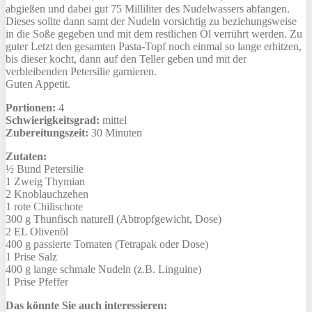
abgießen und dabei gut 75 Milliliter des Nudelwassers abfangen.
Dieses sollte dann samt der Nudeln vorsichtig zu beziehungsweise
in die Soße gegeben und mit dem restlichen Öl verrührt werden. Zu
guter Letzt den gesamten Pasta-Topf noch einmal so lange erhitzen,
bis dieser kocht, dann auf den Teller geben und mit der
verbleibenden Petersilie garnieren.
Guten Appetit.
Portionen:
4
Schwierigkeitsgrad:
mittel
Zubereitungszeit:
30 Minuten
Zutaten:
½ Bund
Petersilie
1 Zweig
Thymian
2
Knoblauchzehen
1
rote Chilischote
300 g
Thunfisch naturell (Abtropfgewicht, Dose)
2 EL
Olivenöl
400 g
passierte Tomaten (Tetrapak oder Dose)
1 Prise
Salz
400 g
lange schmale Nudeln (z.B. Linguine)
1 Prise
Pfeffer
Das könnte Sie auch interessieren: