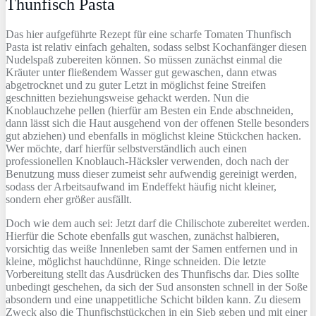
Thunfisch Pasta
Das hier aufgeführte Rezept für eine scharfe Tomaten Thunfisch
Pasta ist relativ einfach gehalten, sodass selbst Kochanfänger diesen
Nudelspaß zubereiten können. So müssen zunächst einmal die
Kräuter unter fließendem Wasser gut gewaschen, dann etwas
abgetrocknet und zu guter Letzt in möglichst feine Streifen
geschnitten beziehungsweise gehackt werden. Nun die
Knoblauchzehe pellen (hierfür am Besten ein Ende abschneiden,
dann lässt sich die Haut ausgehend von der offenen Stelle besonders
gut abziehen) und ebenfalls in möglichst kleine Stückchen hacken.
Wer möchte, darf hierfür selbstverständlich auch einen
professionellen Knoblauch-Häcksler verwenden, doch nach der
Benutzung muss dieser zumeist sehr aufwendig gereinigt werden,
sodass der Arbeitsaufwand im Endeffekt häufig nicht kleiner,
sondern eher größer ausfällt.
Doch wie dem auch sei: Jetzt darf die Chilischote zubereitet werden.
Hierfür die Schote ebenfalls gut waschen, zunächst halbieren,
vorsichtig das weiße Innenleben samt der Samen entfernen und in
kleine, möglichst hauchdünne, Ringe schneiden. Die letzte
Vorbereitung stellt das Ausdrücken des Thunfischs dar. Dies sollte
unbedingt geschehen, da sich der Sud ansonsten schnell in der Soße
absondern und eine unappetitliche Schicht bilden kann. Zu diesem
Zweck also die Thunfischstückchen in ein Sieb geben und mit einer