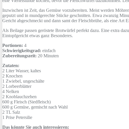
eine Viertelstunde kochen, bevor die Fleischwürfel dazukommen. Leic
Inzwischen ist Zeit, das Gemüse vorzubereiten. Meist werden Möhr
geputzt und in mundgerechte Stücke geschnitten. Etwa zwanzig Minut
Gericht abgeschmeckt und dann samt der Fleischbrühe, als eine Art Eint
Als Beilage passen geröstete Brotwürfel perfekt dazu. Eine extra da
Eintopfgericht etwas ganz Besonderes.
Portionen:
4
Schwierigkeitsgrad:
einfach
Zubereitungszeit:
20 Minuten
Zutaten:
2 Liter
Wasser, kaltes
2
Knochen
1
Zwiebel, ungeschälte
2
Lorbeerblätter
4
Nelken
2
Knoblauchzehen
600 g
Fleisch (Siedfleisch)
600 g
Gemüse, gemischt nach Wahl
2 TL
Salz
1 Prise
Petersilie
Das könnte Sie auch interessieren: