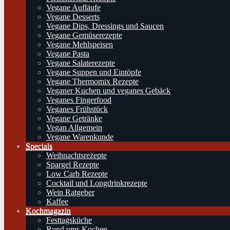
Vegane Aufläufe
Vegane Desserts
Vegane Dips, Dressings und Saucen
Vegane Gemüserezepte
Vegane Mehlspeisen
Vegane Pasta
Vegane Salaterezepte
Vegane Suppen und Eintöpfe
Vegane Thermomix Rezepte
Veganer Kuchen und veganes Gebäck
Veganes Fingerfood
Veganes Frühstück
Vegane Getränke
Vegan Allgemein
Vegane Warenkunde
Specials
Weihnachtsrezepte
Spargel Rezepte
Low Carb Rezepte
Cocktail und Longdrinkrezepte
Wein Ratgeber
Kaffee
Kochmagazin
Festtagsküche
Rund ums Kochen