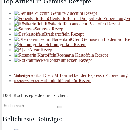
Top Artikel in Gemüse Rezepte
Gefüllte Zucchini Rezept
Ofenkartoffeln – Die perfekte Zubereitung v
Röstkartoffeln aus dem Backofen Rezept
Samosas Rezept
Bratkartoffeln Rezept
Ofen-Gemüse im Fladenbrot Re
Schmorgurken Rezept
Ajvar Rezept
Rosmarin Kartoffeln Rezept
Rotkrautfleckerl Rezept
Die 5 M-Formel bei der Espresso-Zubereitung
Vorheriger Artikel
Holunderblütenlikör Rezept
Nächster Artikel
1001-Kochrezepte.de durchsuchen:
Beliebteste Beiträge: