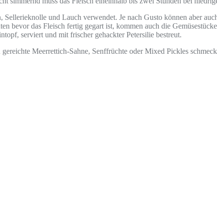
ht simmernd muss das Fleisch eineinhalb bis zwei Stunden bei niedrig
en, Sellerieknolle und Lauch verwendet. Je nach Gusto können aber 
en bevor das Fleisch fertig gegart ist, kommen auch die Gemüsestücke
opf, serviert und mit frischer gehackter Petersilie bestreut.
zu gereichte Meerrettich-Sahne, Senffrüchte oder Mixed Pickles schme