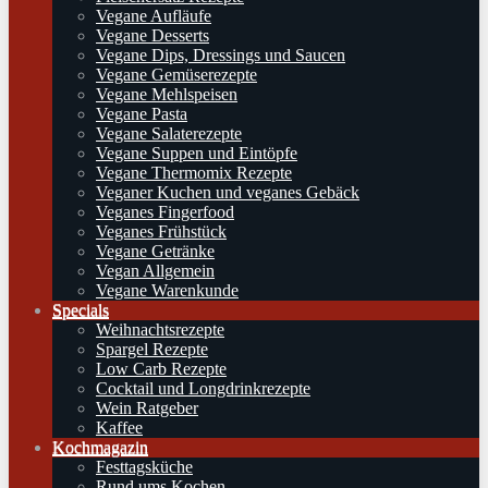
Vegane Aufläufe
Vegane Desserts
Vegane Dips, Dressings und Saucen
Vegane Gemüserezepte
Vegane Mehlspeisen
Vegane Pasta
Vegane Salaterezepte
Vegane Suppen und Eintöpfe
Vegane Thermomix Rezepte
Veganer Kuchen und veganes Gebäck
Veganes Fingerfood
Veganes Frühstück
Vegane Getränke
Vegan Allgemein
Vegane Warenkunde
Specials
Weihnachtsrezepte
Spargel Rezepte
Low Carb Rezepte
Cocktail und Longdrinkrezepte
Wein Ratgeber
Kaffee
Kochmagazin
Festtagsküche
Rund ums Kochen