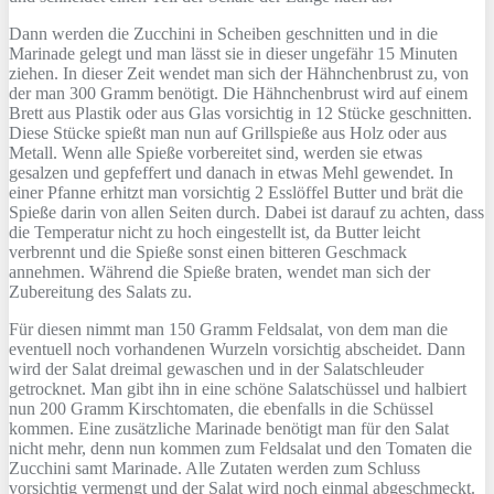
Dann werden die Zucchini in Scheiben geschnitten und in die
Marinade gelegt und man lässt sie in dieser ungefähr 15 Minuten
ziehen. In dieser Zeit wendet man sich der Hähnchenbrust zu, von
der man 300 Gramm benötigt. Die Hähnchenbrust wird auf einem
Brett aus Plastik oder aus Glas vorsichtig in 12 Stücke geschnitten.
Diese Stücke spießt man nun auf Grillspieße aus Holz oder aus
Metall. Wenn alle Spieße vorbereitet sind, werden sie etwas
gesalzen und gepfeffert und danach in etwas Mehl gewendet. In
einer Pfanne erhitzt man vorsichtig 2 Esslöffel Butter und brät die
Spieße darin von allen Seiten durch. Dabei ist darauf zu achten, dass
die Temperatur nicht zu hoch eingestellt ist, da Butter leicht
verbrennt und die Spieße sonst einen bitteren Geschmack
annehmen. Während die Spieße braten, wendet man sich der
Zubereitung des Salats zu.
Für diesen nimmt man 150 Gramm Feldsalat, von dem man die
eventuell noch vorhandenen Wurzeln vorsichtig abscheidet. Dann
wird der Salat dreimal gewaschen und in der Salatschleuder
getrocknet. Man gibt ihn in eine schöne Salatschüssel und halbiert
nun 200 Gramm Kirschtomaten, die ebenfalls in die Schüssel
kommen. Eine zusätzliche Marinade benötigt man für den Salat
nicht mehr, denn nun kommen zum Feldsalat und den Tomaten die
Zucchini samt Marinade. Alle Zutaten werden zum Schluss
vorsichtig vermengt und der Salat wird noch einmal abgeschmeckt.