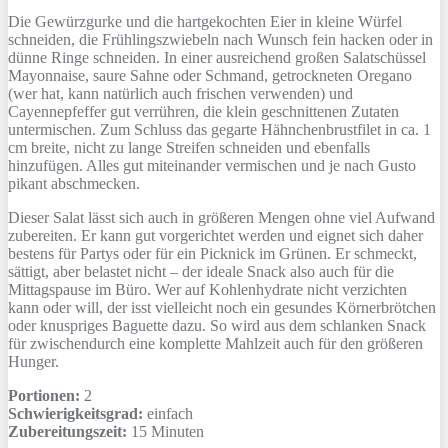
Die Gewürzgurke und die hartgekochten Eier in kleine Würfel
schneiden, die Frühlingszwiebeln nach Wunsch fein hacken oder in
dünne Ringe schneiden. In einer ausreichend großen Salatschüssel
Mayonnaise, saure Sahne oder Schmand, getrockneten Oregano
(wer hat, kann natürlich auch frischen verwenden) und
Cayennepfeffer gut verrühren, die klein geschnittenen Zutaten
untermischen. Zum Schluss das gegarte Hähnchenbrustfilet in ca. 1
cm breite, nicht zu lange Streifen schneiden und ebenfalls
hinzufügen. Alles gut miteinander vermischen und je nach Gusto
pikant abschmecken.
Dieser Salat lässt sich auch in größeren Mengen ohne viel Aufwand
zubereiten. Er kann gut vorgerichtet werden und eignet sich daher
bestens für Partys oder für ein Picknick im Grünen. Er schmeckt,
sättigt, aber belastet nicht – der ideale Snack also auch für die
Mittagspause im Büro. Wer auf Kohlenhydrate nicht verzichten
kann oder will, der isst vielleicht noch ein gesundes Körnerbrötchen
oder knuspriges Baguette dazu. So wird aus dem schlanken Snack
für zwischendurch eine komplette Mahlzeit auch für den größeren
Hunger.
Portionen:
2
Schwierigkeitsgrad:
einfach
Zubereitungszeit:
15 Minuten