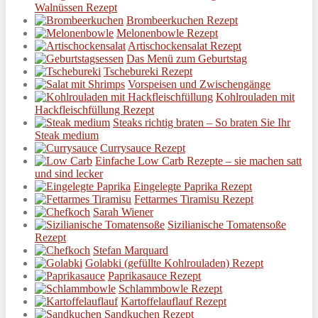
Walnüssen Rezept
Brombeerkuchen Rezept
Melonenbowle Rezept
Artischockensalat Rezept
Das Menü zum Geburtstag
Tschebureki Rezept
Vorspeisen und Zwischengänge
Kohlrouladen mit
Hackfleischfüllung Rezept
Steaks richtig braten – So braten Sie Ihr
Steak medium
Currysauce Rezept
Einfache Low Carb Rezepte – sie machen satt
und sind lecker
Eingelegte Paprika Rezept
Fettarmes Tiramisu Rezept
Sarah Wiener
Sizilianische Tomatensoße
Rezept
Stefan Marquard
Golabki (gefüllte Kohlrouladen) Rezept
Paprikasauce Rezept
Schlammbowle Rezept
Kartoffelauflauf Rezept
Sandkuchen Rezept