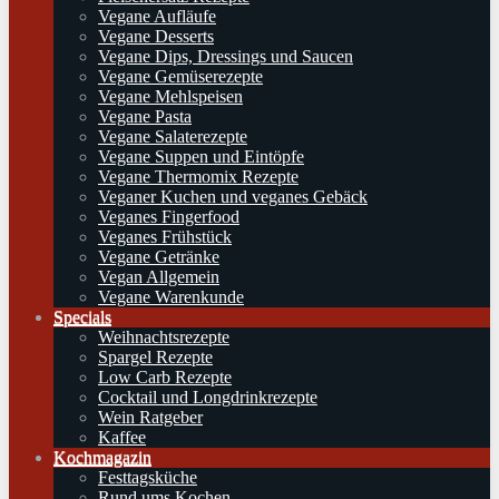
Vegane Aufläufe
Vegane Desserts
Vegane Dips, Dressings und Saucen
Vegane Gemüserezepte
Vegane Mehlspeisen
Vegane Pasta
Vegane Salaterezepte
Vegane Suppen und Eintöpfe
Vegane Thermomix Rezepte
Veganer Kuchen und veganes Gebäck
Veganes Fingerfood
Veganes Frühstück
Vegane Getränke
Vegan Allgemein
Vegane Warenkunde
Specials
Weihnachtsrezepte
Spargel Rezepte
Low Carb Rezepte
Cocktail und Longdrinkrezepte
Wein Ratgeber
Kaffee
Kochmagazin
Festtagsküche
Rund ums Kochen