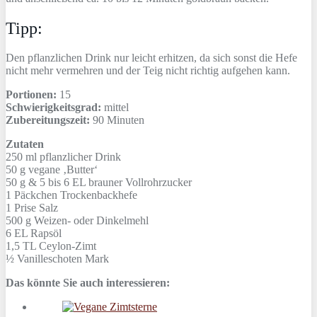
Tipp:
Den pflanzlichen Drink nur leicht erhitzen, da sich sonst die Hefe
nicht mehr vermehren und der Teig nicht richtig aufgehen kann.
Portionen:
15
Schwierigkeitsgrad:
mittel
Zubereitungszeit:
90 Minuten
Zutaten
250 ml
pflanzlicher Drink
50 g
vegane ‚Butter‘
50 g
& 5 bis 6 EL brauner Vollrohrzucker
1 Päckchen
Trockenbackhefe
1 Prise
Salz
500 g
Weizen- oder Dinkelmehl
6 EL
Rapsöl
1,5 TL
Ceylon-Zimt
½
Vanilleschoten Mark
Das könnte Sie auch interessieren: