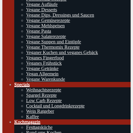
Vegane Aufläufe
Vegane Desserts
Vegane Dips, Dressings und Saucen
Vegane Gemüserezepte
Vegane Mehlspeisen
Vegane Pasta
Vegane Salaterezepte
Vegane Suppen und Eintöpfe
Vegane Thermomix Rezepte
Veganer Kuchen und veganes Gebäck
Veganes Fingerfood
Veganes Frühstück
Vegane Getränke
Vegan Allgemein
Vegane Warenkunde
Specials
Weihnachtsrezepte
Spargel Rezepte
Low Carb Rezepte
Cocktail und Longdrinkrezepte
Wein Ratgeber
Kaffee
Kochmagazin
Festtagsküche
Rund ums Kochen