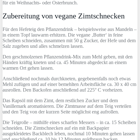
für ein Weihnachts- oder Osterbrunch.
Zubereitung von vegane Zimtschnecken
Für den Hefeteig den Pflanzendrink – beispielsweise aus Mandeln –
in einem Topf lauwarm erhitzen. Die vegane ‚Butter‘ in feine
Scheiben schneiden, zusammen mit 50 g Zucker, der Hefe und dem
Salz zugeben und alles schmelzen lassen.
Den geschmolzenen Pflanzendrink-Mix zum Mehl geben, mit den
Händen kräftig kneten und ca. 45 Minuten abgedeckt an einem
warmen Ort gehen lassen.
Anschließend nochmals durchkneten, gegebenenfalls noch etwas
Mehl zufügen und auf einer bemehlten Arbeitsfläche ca. 30 x 40 cm
ausrollen. Den Backofen anschließend auf 225° C vorheizen.
Das Rapsöl mit dem Zimt, dem restlichen Zucker und dem
Vanillemark aromatisieren. Die Zimtmasse auf dem Teig verteilen
und den Teig von der kurzen Seite möglichst eng aufrollen.
Die Teigrolle – mithilfe eines scharfen Messers – in ca. 15 Scheiben
schneiden. Die Zimtschnecken auf ein mit Backpapier
ausgekleidetes Backblech leben, nochmal 10 Minuten gehen lassen
und anschließend ca. 10 bis 12 Minuten goldbraun backen.