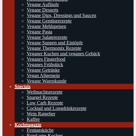
Vegane Aufläufe
Vegane Desserts
Vegane Dips, Dressings und Saucen
Vegane Gemüserezepte
Vegane Mehlspeisen
Vegane Pasta
Vegane Salaterezepte
Vegane Suppen und Eintöpfe
Vegane Thermomix Rezepte
Veganer Kuchen und veganes Gebäck
Veganes Fingerfood
Veganes Frühstück
Vegane Getränke
Vegan Allgemein
Vegane Warenkunde
Specials
Weihnachtsrezepte
Spargel Rezepte
Low Carb Rezepte
Cocktail und Longdrinkrezepte
Wein Ratgeber
Kaffee
Kochmagazin
Festtagsküche
Rund ums Kochen