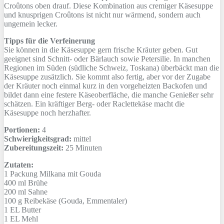
Croûtons oben drauf. Diese Kombination aus cremiger Käsesuppe
und knusprigen Croûtons ist nicht nur wärmend, sondern auch
ungemein lecker.
Tipps für die Verfeinerung
Sie können in die Käsesuppe gern frische Kräuter geben. Gut
geeignet sind Schnitt- oder Bärlauch sowie Petersilie. In manchen
Regionen im Süden (südliche Schweiz, Toskana) überbäckt man die
Käsesuppe zusätzlich. Sie kommt also fertig, aber vor der Zugabe
der Kräuter noch einmal kurz in den vorgeheizten Backofen und
bildet dann eine festere Käseoberfläche, die manche Genießer sehr
schätzen. Ein kräftiger Berg- oder Raclettekäse macht die
Käsesuppe noch herzhafter.
Portionen:
4
Schwierigkeitsgrad:
mittel
Zubereitungszeit:
25 Minuten
Zutaten:
1 Packung
Milkana mit Gouda
400 ml
Brühe
200 ml
Sahne
100 g
Reibekäse (Gouda, Emmentaler)
1 EL
Butter
1 EL
Mehl