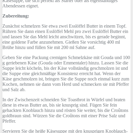
Käsesuppe, die sich perfekt als Starter oder als eigenständiges
Abendessen eignet.
Zubereitung:
Zunächst schmelzen Sie etwa zwei Esslöffel Butter in einem Topf.
Rühren Sie dann einen Esslöffel Mehl pro zwei Esslöffel Butter ein
und lassen Sie das Mehl leicht anschwitzen, bis es gerade beginnt,
eine goldene Farbe anzunehmen. Gießen Sie vorsichtig 400 ml
Brühe hinzu und füllen Sie mit 200 ml Sahne auf.
Geben Sie eine Packung cremigen Schmelzkäse mit Gouda und 100
g geriebenen Käse (Gouda oder Emmentaler) hinzu. Lassen Sie die
Suppe leicht köcheln, bis der Käse vollständig geschmolzen ist und
die Suppe eine gleichmäßige Konsistenz erreicht hat. Wenn der
Käse geschmolzen ist, bringen Sie die Suppe noch einmal kurz zum
Kochen, nehmen sie dann vom Herd und schmecken sie mit Pfeffer
und Salz ab.
In der Zwischenzeit schneiden Sie Toastbrot in Würfel und braten
diese in etwas Butter an, bis sie knusprig sind. Fügen Sie fein
gehackten Knoblauch hinzu und rösten Sie weiter, bis die Croûtons
goldbraun sind. Würzen Sie die Croûtons mit einer Prise Salz und
Pfeffer.
Servieren Sie die heiße Käsesuppe mit den knusprigen Knoblauch-