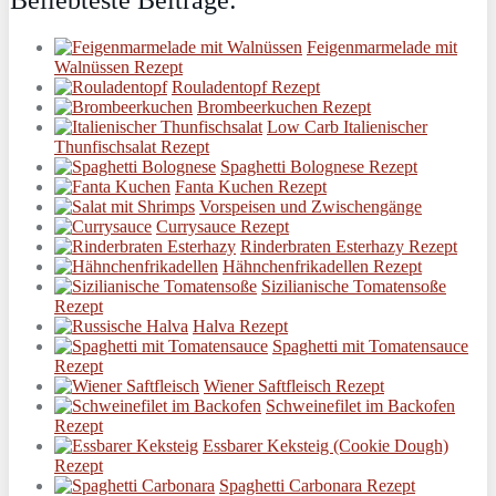
Beliebteste Beiträge:
Feigenmarmelade mit
Walnüssen Rezept
Rouladentopf Rezept
Brombeerkuchen Rezept
Low Carb Italienischer
Thunfischsalat Rezept
Spaghetti Bolognese Rezept
Fanta Kuchen Rezept
Vorspeisen und Zwischengänge
Currysauce Rezept
Rinderbraten Esterhazy Rezept
Hähnchenfrikadellen Rezept
Sizilianische Tomatensoße
Rezept
Halva Rezept
Spaghetti mit Tomatensauce
Rezept
Wiener Saftfleisch Rezept
Schweinefilet im Backofen
Rezept
Essbarer Keksteig (Cookie Dough)
Rezept
Spaghetti Carbonara Rezept