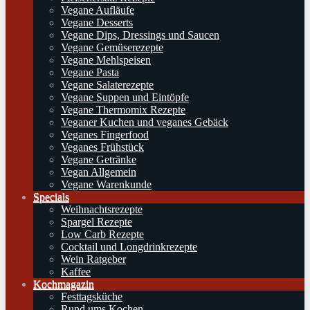
Vegane Aufläufe
Vegane Desserts
Vegane Dips, Dressings und Saucen
Vegane Gemüserezepte
Vegane Mehlspeisen
Vegane Pasta
Vegane Salaterezepte
Vegane Suppen und Eintöpfe
Vegane Thermomix Rezepte
Veganer Kuchen und veganes Gebäck
Veganes Fingerfood
Veganes Frühstück
Vegane Getränke
Vegan Allgemein
Vegane Warenkunde
Specials
Weihnachtsrezepte
Spargel Rezepte
Low Carb Rezepte
Cocktail und Longdrinkrezepte
Wein Ratgeber
Kaffee
Kochmagazin
Festtagsküche
Rund ums Kochen