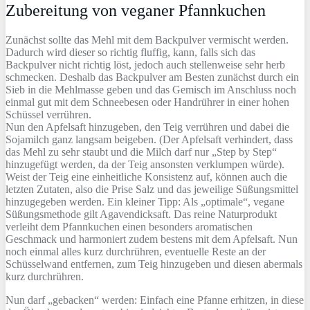
Zubereitung von veganer Pfannkuchen
Zunächst sollte das Mehl mit dem Backpulver vermischt werden.
Dadurch wird dieser so richtig fluffig, kann, falls sich das
Backpulver nicht richtig löst, jedoch auch stellenweise sehr herb
schmecken. Deshalb das Backpulver am Besten zunächst durch ein
Sieb in die Mehlmasse geben und das Gemisch im Anschluss noch
einmal gut mit dem Schneebesen oder Handrührer in einer hohen
Schüssel verrühren.
Nun den Apfelsaft hinzugeben, den Teig verrühren und dabei die
Sojamilch ganz langsam beigeben. (Der Apfelsaft verhindert, dass
das Mehl zu sehr staubt und die Milch darf nur „Step by Step“
hinzugefügt werden, da der Teig ansonsten verklumpen würde).
Weist der Teig eine einheitliche Konsistenz auf, können auch die
letzten Zutaten, also die Prise Salz und das jeweilige Süßungsmittel
hinzugegeben werden. Ein kleiner Tipp: Als „optimale“, vegane
Süßungsmethode gilt Agavendicksaft. Das reine Naturprodukt
verleiht dem Pfannkuchen einen besonders aromatischen
Geschmack und harmoniert zudem bestens mit dem Apfelsaft. Nun
noch einmal alles kurz durchrühren, eventuelle Reste an der
Schüsselwand entfernen, zum Teig hinzugeben und diesen abermals
kurz durchrühren.
Nun darf „gebacken“ werden: Einfach eine Pfanne erhitzen, in diese