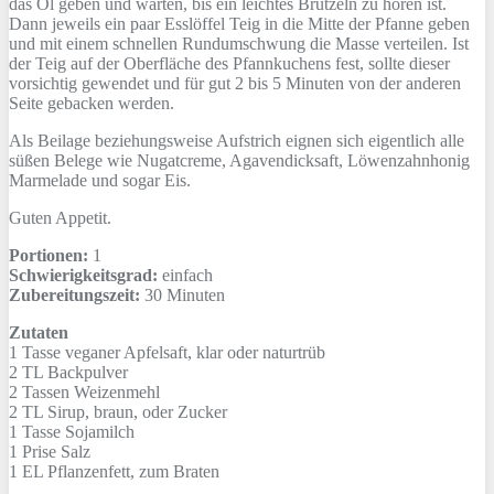
das Öl geben und warten, bis ein leichtes Brutzeln zu hören ist.
Dann jeweils ein paar Esslöffel Teig in die Mitte der Pfanne geben
und mit einem schnellen Rundumschwung die Masse verteilen. Ist
der Teig auf der Oberfläche des Pfannkuchens fest, sollte dieser
vorsichtig gewendet und für gut 2 bis 5 Minuten von der anderen
Seite gebacken werden.
Als Beilage beziehungsweise Aufstrich eignen sich eigentlich alle
süßen Belege wie Nugatcreme, Agavendicksaft, Löwenzahnhonig
Marmelade und sogar Eis.
Guten Appetit.
Portionen:
1
Schwierigkeitsgrad:
einfach
Zubereitungszeit:
30 Minuten
Zutaten
1 Tasse
veganer Apfelsaft, klar oder naturtrüb
2 TL
Backpulver
2 Tassen
Weizenmehl
2 TL
Sirup, braun, oder Zucker
1 Tasse
Sojamilch
1 Prise
Salz
1 EL
Pflanzenfett, zum Braten