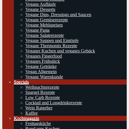
Vegane Aufläufe
Vegane Desserts
Vegane Dips, Dressings und Saucen
Vegane Gemüserezepte
Vegane Mehlspeisen
Vegane Pasta
Vegane Salaterezepte
Vegane Suppen und Eintöpfe
Vegane Thermomix Rezepte
Veganer Kuchen und veganes Gebäck
Veganes Fingerfood
Veganes Frühstück
Vegane Getränke
Vegan Allgemein
Vegane Warenkunde
Specials
Weihnachtsrezepte
Spargel Rezepte
Low Carb Rezepte
Cocktail und Longdrinkrezepte
Wein Ratgeber
Kaffee
Kochmagazin
Festtagsküche
Rund ums Kochen