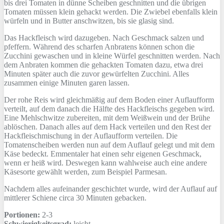
bis drei Tomaten in dünne Scheiben geschnitten und die übrigen
Tomaten müssen klein gehackt werden. Die Zwiebel ebenfalls klein
würfeln und in Butter anschwitzen, bis sie glasig sind.
Das Hackfleisch wird dazugeben. Nach Geschmack salzen und
pfeffern. Während des scharfen Anbratens können schon die
Zucchini gewaschen und in kleine Würfel geschnitten werden. Nach
dem Anbraten kommen die gehackten Tomaten dazu, etwa drei
Minuten später auch die zuvor gewürfelten Zucchini. Alles
zusammen einige Minuten garen lassen.
Der rohe Reis wird gleichmäßig auf dem Boden einer Auflaufform
verteilt, auf dem danach die Hälfte des Hackfleischs gegeben wird.
Eine Mehlschwitze zubereiten, mit dem Weißwein und der Brühe
ablöschen. Danach alles auf dem Hack verteilen und den Rest der
Hackfleischmischung in der Auflaufform verteilen. Die
Tomatenscheiben werden nun auf dem Auflauf gelegt und mit dem
Käse bedeckt. Emmentaler hat einen sehr eigenen Geschmack,
wenn er heiß wird. Deswegen kann wahlweise auch eine andere
Käsesorte gewählt werden, zum Beispiel Parmesan.
Nachdem alles aufeinander geschichtet wurde, wird der Auflauf auf
mittlerer Schiene circa 30 Minuten gebacken.
Portionen:
2-3
Schwierigkeitsgrad:
leicht