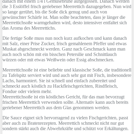
danach mit einem 1/4 l Gemüsebrühe aufgegossen. Danach werden
die 3 Esslöffel frisch geriebener Meerrettich dazugegeben. Nun wird
so lange gerührt, bis die Soße dick genug und auch von
gewünschter Schärfe ist. Man sollte beachteten, dass je länger die
Meerrettichsoße warmgehalten wird, desto intensiver entfaltet sich
das Aroma des Meerrettichs.
Die fertige Soße muss nun noch kurz aufkochen und kann danach
mit Salz, einer Prise Zucker, frisch gemahlenem Pfeffer und etwas
Muskat abgeschmeckt werden. Ganz nach Geschmack kann man
auch noch schön mit ein bisschen Petersilie und Schnittlauch
würzen oder mit etwas Weißwein oder Essig abschmecken.
Meerrettichsoße ist eine beliebte und klassische Soße, die traditionell
zu Tafelspitz serviert wird und auch sehr gut mit Fisch, insbesondere
Lachs, harmoniert. Sie ist schnell und einfach zubereitet und
schmeckt auch köstlich zu Hackfleischgerichten, Rindfleisch,
Fondue oder vielem mehr.
Meerrettichsoße ist ein köstliches Gericht, für das man bevorzugt
frischen Meerrettich verwenden sollte. Alternativ kann auch bereits
geriebener Meerrettich aus dem Glas genommen werden.
Die Sauce eignet sich hervorragend zu vielen Fischgerichten, passt
aber auch zu Bratenrezepten. Meerrettich schmeckt nicht nur gut
sondern stärkt auch die Abwehrkräfte und schützt vor Erkältungen.