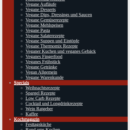
Vegane Aufläufe
Vegane Desserts
Vegane Dips, Dressings und Saucen
Vegane Gemüserezepte
Vegane Mehlspeisen
Vegane Pasta
Vegane Salaterezepte
Vegane Suppen und Eintöpfe
Vegane Thermomix Rezepte
Veganer Kuchen und veganes Gebäck
Veganes Fingerfood
Veganes Frühstück
Vegane Getränke
Vegan Allgemein
Vegane Warenkunde
Specials
Weihnachtsrezepte
Spargel Rezepte
Low Carb Rezepte
Cocktail und Longdrinkrezepte
Wein Ratgeber
Kaffee
Kochmagazin
Festtagsküche
Rund ums Kochen