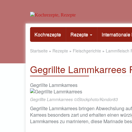
Skip
to
Kochrezepte
Rezepte
International
main
content
Startseite
»
Rezepte
»
Fleischgerichte
»
Lammfleisch 
Gegrillte Lammkarrees 
Gegrillte Lammkarrees
Gegrillte Lammkarrees ©iStockphoto/Kondor83
Gegrillte Lammkarrees bringen Abwechslung auf 
Karrees besonders zart und erhalten einen würzi
Lammkarrees zu marinieren, diese Marinade be