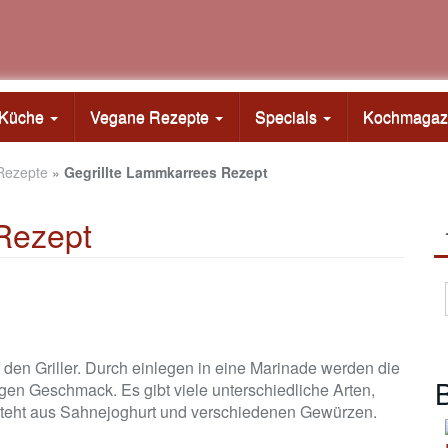
e Küche
Vegane Rezepte
Specials
Kochmagaz
Rezepte
»
Gegrillte Lammkarrees Rezept
Rezept
den Griller. Durch einlegen in eine Marinade werden die
B
gen Geschmack. Es gibt viele unterschiedliche Arten,
steht aus Sahnejoghurt und verschiedenen Gewürzen.