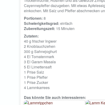
Trockenfrüchte, Rosinen und als Gewürze Zimtpul
Cayennepfeffer dazugeben. Mit etwas Apfelessig
einkochen. Mit Salz und Pfeffer abschmecken un
Portionen:
8
Schwierigkeitsgrad:
einfach
Zubereitungszeit:
15 Minuten
Zutaten:
40 g
frischer Ingwer
2
Knoblauchzehen
300 g
Sahnejoghurt
4 El
Tomatenmark
3 El
Garam Masala
5 El
Limettensaft
1 Prise
Salz
1 Prise
Pfeffer
1 Prise
Zucker
4
Lammkarrees
Das könnte Sie auch interessieren: