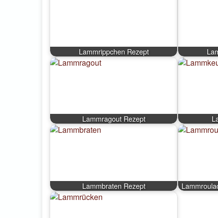
Lammrippchen Rezept
La
Lammragout Rezept
L
Lammbraten Rezept
Lammroulad