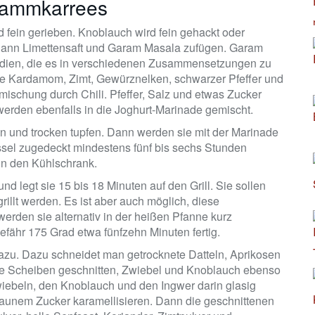
 Lammkarrees
nd fein gerieben. Knoblauch wird fein gehackt oder
 dann Limettensaft und Garam Masala zufügen. Garam
ndien, die es in verschiedenen Zusammensetzungen zu
ise Kardamom, Zimt, Gewürznelken, schwarzer Pfeffer und
ischung durch Chili. Pfeffer, Salz und etwas Zucker
erden ebenfalls in die Joghurt-Marinade gemischt.
 und trocken tupfen. Dann werden sie mit der Marinade
ssel zugedeckt mindestens fünf bis sechs Stunden
 in den Kühlschrank.
nd legt sie 15 bis 18 Minuten auf den Grill. Sie sollen
llt werden. Es ist aber auch möglich, diese
rden sie alternativ in der heißen Pfanne kurz
fähr 175 Grad etwa fünfzehn Minuten fertig.
dazu. Dazu schneidet man getrocknete Datteln, Aprikosen
feine Scheiben geschnitten, Zwiebel und Knoblauch ebenso
Zwiebeln, den Knoblauch und den Ingwer darin glasig
aunem Zucker karamellisieren. Dann die geschnittenen