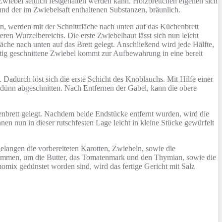
Zwiebel seitlich festgehalten werden kann. Holzbrettchen eigenen sich
und der im Zwiebelsaft enthaltenen Substanzen, bräunlich.
n, werden mit der Schnittfläche nach unten auf das Küchenbrett
ren Wurzelbereichs. Die erste Zwiebelhaut lässt sich nun leicht
che nach unten auf das Brett gelegt. Anschließend wird jede Hälfte,
ertig geschnittene Zwiebel kommt zur Aufbewahrung in eine bereit
 Dadurch löst sich die erste Schicht des Knoblauchs. Mit Hilfe einer
e dünn abgeschnitten. Nach Entfernen der Gabel, kann die obere
enbrett gelegt. Nachdem beide Endstücke entfernt wurden, wird die
en nun in dieser rutschfesten Lage leicht in kleine Stücke gewürfelt
gelangen die vorbereiteten Karotten, Zwiebeln, sowie die
ekommen, um die Butter, das Tomatenmark und den Thymian, sowie die
x gedünstet worden sind, wird das fertige Gericht mit Salz