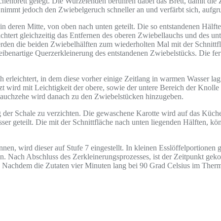
chenbrett gelegt. Die Wurzelenden berühren dabei das Brett, damit die 
 nimmt jedoch den Zwiebelgeruch schneller an und verfärbt sich, aufgr
 deren Mitte, von oben nach unten geteilt. Die so entstandenen Hälfte
htert gleichzeitig das Entfernen des oberen Zwiebellauchs und des unte
den die beiden Zwiebelhälften zum wiederholten Mal mit der Schnittflä
cheibenartige Querzerkleinerung des entstandenen Zwiebelstücks. Die f
erleichtert, in dem diese vorher einige Zeitlang in warmen Wasser lag.
t wird mit Leichtigkeit der obere, sowie der untere Bereich der Knoll
lauchzehe wird danach zu den Zwiebelstücken hinzugeben.
ng der Schale zu verzichten. Die gewaschene Karotte wird auf das Küch
geteilt. Die mit der Schnittfläche nach unten liegenden Hälften, könn
, wird dieser auf Stufe 7 eingestellt. In kleinen Esslöffelportionen 
en. Nach Abschluss des Zerkleinerungsprozesses, ist der Zeitpunkt g
hdem die Zutaten vier Minuten lang bei 90 Grad Celsius im Thermomi