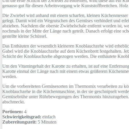
Um die erste Schicht der Zwiebel zu entfernen, wird diese auf ein Kü
genauso gut für diesen Arbeitsvorgang wie Kunststoffbrettchen. Holz
Die Zwiebel wird anhand mit einem scharfen, kleinen Küchenmesser in
gelegt. Damit wird ein Wegrutschen des Gemüses verhindert und erleic
abziehen. Nachdem die oberste Zwiebelschale entfernt worden ist, wer
nochmals in der Mitte der Länge nach geteilt. Danach erfolgt eine s
gestellte kleine Schüssel.
Das Enthäuten der wesentlich kleineren Knoblauchzehe wird erheblich 
Gabel wird die Knoblauchzehe auf dem Küchenbrett festgehalten. Jetz
Schicht der Knoblauchzehe abgezogen werden. Die enthäutete Knob
Um den Vitamingehalt der Karotte zu erhalten, ist auf eine Entfernu
Karotte einmal der Länge nach mit einem etwas größerem Küchenmesser 
werden.
Um die vorbereiteten Gemüsesorten im Thermomix verarbeiten zu können
Knoblauchzehe in die Küchenmaschine, in der sie geschnipselt werd
Gemüsebrühe unter Rührbewegungen des Thermomix hinzuzugeben. Nac
abschmeckt.
Portionen:
4
Schwierigkeitsgrad:
einfach
Zubereitungszeit:
5 Minuten