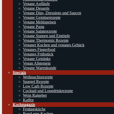
Vegane Aufläufe
Vegane Desserts
Vegane Dips, Dressings und Saucen
Vegane Gemüserezepte
Vegane Mehlspeisen
Vegane Pasta
Vegane Salaterezepte
Vegane Suppen und Eintöpfe
Vegane Thermomix Rezepte
Veganer Kuchen und veganes Gebäck
Veganes Fingerfood
Veganes Frühstück
Vegane Getränke
Vegan Allgemein
Vegane Warenkunde
Specials
Weihnachtsrezepte
Spargel Rezepte
Low Carb Rezepte
Cocktail und Longdrinkrezepte
Wein Ratgeber
Kaffee
Kochmagazin
Festtagsküche
Rund ums Kochen