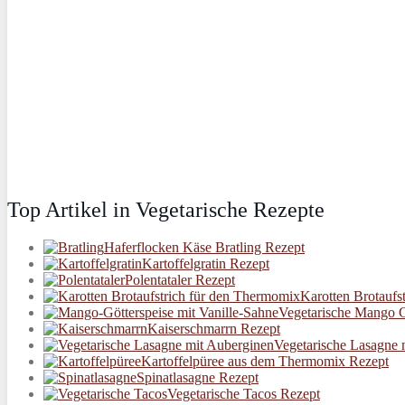
Top Artikel in Vegetarische Rezepte
Haferflocken Käse Bratling Rezept
Kartoffelgratin Rezept
Polentataler Rezept
Karotten Brotaufs
Vegetarische Mango G
Kaiserschmarrn Rezept
Vegetarische Lasagne 
Kartoffelpüree aus dem Thermomix Rezept
Spinatlasagne Rezept
Vegetarische Tacos Rezept