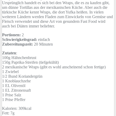
Ursprünglich handelt es sich bei den Wraps, die es zu kaufen gibt,
um dünne Tortillas aus der mexikanischen Küche. Aber auch die
türkische Küche kennt Wraps, die dort Yufka heißen. In vielen
weiteren Ländern werden Fladen zum Einwickeln von Gemüse und
Fleisch verwendet und diese Art von gesundem Fast Food wird
auch bei Diäten immer beliebter.
Portionen:
2
Schwierigkeitsgrad:
einfach
Zubereitungszeit:
20 Minuten
Zutaten
:
100g
Hähnchenbrust
150g
Paprika-Streifen (tiefgekühlt)
2
mexikanische Wraps (gibt es wohl anscheinend schon fertige)
1
Zwiebel
1/2 Bund
Koriandergrün
1
Knoblauchzehe
1 EL
Olivenöl
1 EL
Zitronensaft
1 Prise
Salz
1 Prise
Pfeffer
Kalorien: 309kcal
Fett: 7g