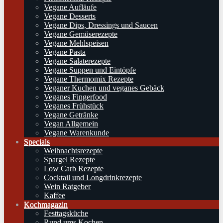
Vegane Aufläufe
Vegane Desserts
Vegane Dips, Dressings und Saucen
Vegane Gemüserezepte
Vegane Mehlspeisen
Vegane Pasta
Vegane Salaterezepte
Vegane Suppen und Eintöpfe
Vegane Thermomix Rezepte
Veganer Kuchen und veganes Gebäck
Veganes Fingerfood
Veganes Frühstück
Vegane Getränke
Vegan Allgemein
Vegane Warenkunde
Specials
Weihnachtsrezepte
Spargel Rezepte
Low Carb Rezepte
Cocktail und Longdrinkrezepte
Wein Ratgeber
Kaffee
Kochmagazin
Festtagsküche
Rund ums Kochen