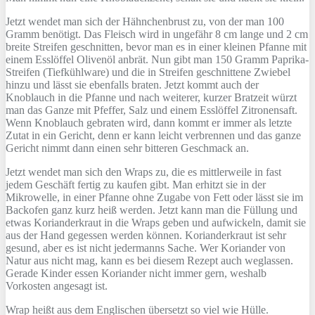
Jetzt wendet man sich der Hähnchenbrust zu, von der man 100
Gramm benötigt. Das Fleisch wird in ungefähr 8 cm lange und 2 cm
breite Streifen geschnitten, bevor man es in einer kleinen Pfanne mit
einem Esslöffel Olivenöl anbrät. Nun gibt man 150 Gramm Paprika-
Streifen (Tiefkühlware) und die in Streifen geschnittene Zwiebel
hinzu und lässt sie ebenfalls braten. Jetzt kommt auch der
Knoblauch in die Pfanne und nach weiterer, kurzer Bratzeit würzt
man das Ganze mit Pfeffer, Salz und einem Esslöffel Zitronensaft.
Wenn Knoblauch gebraten wird, dann kommt er immer als letzte
Zutat in ein Gericht, denn er kann leicht verbrennen und das ganze
Gericht nimmt dann einen sehr bitteren Geschmack an.
Jetzt wendet man sich den Wraps zu, die es mittlerweile in fast
jedem Geschäft fertig zu kaufen gibt. Man erhitzt sie in der
Mikrowelle, in einer Pfanne ohne Zugabe von Fett oder lässt sie im
Backofen ganz kurz heiß werden. Jetzt kann man die Füllung und
etwas Korianderkraut in die Wraps geben und aufwickeln, damit sie
aus der Hand gegessen werden können. Korianderkraut ist sehr
gesund, aber es ist nicht jedermanns Sache. Wer Koriander von
Natur aus nicht mag, kann es bei diesem Rezept auch weglassen.
Gerade Kinder essen Koriander nicht immer gern, weshalb
Vorkosten angesagt ist.
Wrap heißt aus dem Englischen übersetzt so viel wie Hülle.