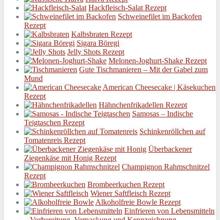
Hackfleisch-Salat Rezept
Schweinefilet im Backofen
Rezept
Kalbsbraten Rezept
Sigara Böregi
Jelly Shots Rezept
Melonen-Joghurt-Shake Rezept
Gute Tischmanieren – Mit der Gabel zum
Mund
American Cheesecake | Käsekuchen
Rezept
Hähnchenfrikadellen Rezept
Samosas – Indische
Teigtaschen Rezept
Schinkenröllchen auf
Tomatenreis Rezept
Überbackener
Ziegenkäse mit Honig Rezept
Champignon Rahmschnitzel
Rezept
Brombeerkuchen Rezept
Wiener Saftfleisch Rezept
Alkoholfreie Bowle Rezept
Einfrieren von Lebensmitteln
– Vorbereitung, Verpackung und Kennzeichnung