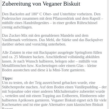
Zubereitung von Veganer Biskuit
Den Backofen auf 180° C Ober- und Unterhitze vorheizen. Den
Puderzucker zusammen mit dem Pflanzendrink und dem Rapsöl –
mithilfe eines Handrührgerätes – in einer großen Rührschüssel
cremig aufschlagen.
Das Zucker-Mix mit den gemahlenen Mandeln und dem
Vanillemark verfeinern. Das Mehl, die Stärke und das Backpulver
darüber sieben und vorsichtig unterheben.
Alle Zutaten in eine mit Backpapier ausgelegte Springform füllen
und ca. 25 Minuten backen. Anschließend vollständig abkühlen
lassen. Je nach Wunsch halbieren, belegen oder – mithilfe von
Metallförmchen bzw. Kuchenringen oder einem Glas – kleine
Boden ausstechen und diese à la Mini-Torte garnieren.
Tipps:
Um zu testen, ob der Teig ausreichend gebacken wurde, eine
Stäbchenprobe machen. Auf dem Boden einen Vanillepudding – der
mit Sojasahne oder einer anderen Milchalternative zubereitet wurde
-, verteilen und mit einem Topping aus Erdbeeren, Himbeeren oder
halbierten Aprikosen garnieren. Veganer Biskuit eignet sich für viele
Kuchenarten und ist eine gute Alternative zum klassischen Biskuit
Rezept.