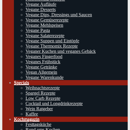
Vegane Aufläufe
Vegane Desserts
Vegane Dips, Dressings und Saucen
Vegane Gemüserezepte
Vegane Mehlspeisen
Vegane Pasta
Vegane Salaterezepte
Vegane Suppen und Eintöpfe
Vegane Thermomix Rezepte
Veganer Kuchen und veganes Gebäck
Veganes Fingerfood
Veganes Frühstück
Vegane Getränke
Vegan Allgemein
Vegane Warenkunde
Specials
Weihnachtsrezepte
Spargel Rezepte
Low Carb Rezepte
Cocktail und Longdrinkrezepte
Wein Ratgeber
Kaffee
Kochmagazin
Festtagsküche
Rund ums Kochen