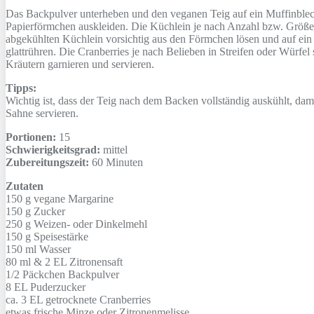
Das Backpulver unterheben und den veganen Teig auf ein Muffinblech
Papierförmchen auskleiden. Die Küchlein je nach Anzahl bzw. Größe
abgekühlten Küchlein vorsichtig aus den Förmchen lösen und auf ein 
glattrühren. Die Cranberries je nach Belieben in Streifen oder Würf
Kräutern garnieren und servieren.
Tipps:
Wichtig ist, dass der Teig nach dem Backen vollständig auskühlt, dam
Sahne servieren.
Portionen:
15
Schwierigkeitsgrad:
mittel
Zubereitungszeit:
60 Minuten
Zutaten
150 g
vegane Margarine
150 g
Zucker
250 g
Weizen- oder Dinkelmehl
150 g
Speisestärke
150 ml
Wasser
80 ml & 2 EL
Zitronensaft
1/2 Päckchen
Backpulver
8 EL
Puderzucker
ca. 3 EL
getrocknete Cranberries
etwas
frische Minze oder Zitronenmelisse