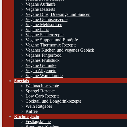
Vegane Aufläufe
Vegane Desserts
Vegane Dips, Dressings und Saucen
Vegane Gemüserezepte
Vegane Mehlspeisen
Vegane Pasta
Vegane Salaterezepte
Vegane Suppen und Eintöpfe
Vegane Thermomix Rezepte
Veganer Kuchen und veganes Gebäck
Veganes Fingerfood
Veganes Frühstück
Vegane Getränke
Vegan Allgemein
Vegane Warenkunde
Specials
Weihnachtsrezepte
Spargel Rezepte
Low Carb Rezepte
Cocktail und Longdrinkrezepte
Wein Ratgeber
Kaffee
Kochmagazin
Festtagsküche
Rund ums Kochen