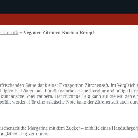
es Gebäck
»
Veganer Zitronen Kuchen Rezept
rfrischenden Säure dank einer Extraportion Zitronensaft. Im Vergleic
ttigten Fettsäuren aus. Für die naturbelassene Garnitur und nötige Far
s kulinarische Spiel zaubern. Der fruchtige Teig kann auf die Mulden e
efüllt werden. Für eine asiatische Note kann der Zitronensaft auch durc
schenzeit die Margarine mit dem Zucker – mithilfe eines Handrührger
m glatten Teig verrühren.