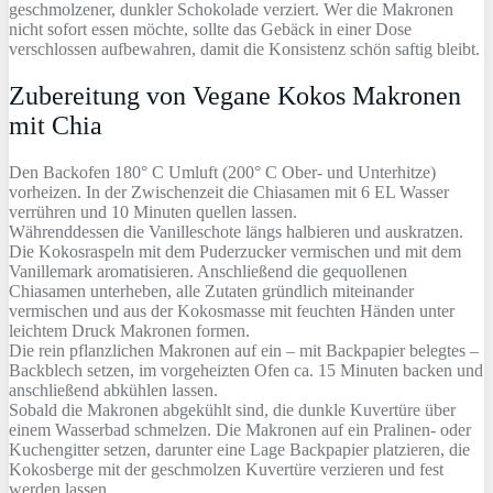
geschmolzener, dunkler Schokolade verziert. Wer die Makronen
nicht sofort essen möchte, sollte das Gebäck in einer Dose
verschlossen aufbewahren, damit die Konsistenz schön saftig bleibt.
Zubereitung von Vegane Kokos Makronen
mit Chia
Den Backofen 180° C Umluft (200° C Ober- und Unterhitze)
vorheizen. In der Zwischenzeit die Chiasamen mit 6 EL Wasser
verrühren und 10 Minuten quellen lassen.
Währenddessen die Vanilleschote längs halbieren und auskratzen.
Die Kokosraspeln mit dem Puderzucker vermischen und mit dem
Vanillemark aromatisieren. Anschließend die gequollenen
Chiasamen unterheben, alle Zutaten gründlich miteinander
vermischen und aus der Kokosmasse mit feuchten Händen unter
leichtem Druck Makronen formen.
Die rein pflanzlichen Makronen auf ein – mit Backpapier belegtes –
Backblech setzen, im vorgeheizten Ofen ca. 15 Minuten backen und
anschließend abkühlen lassen.
Sobald die Makronen abgekühlt sind, die dunkle Kuvertüre über
einem Wasserbad schmelzen. Die Makronen auf ein Pralinen- oder
Kuchengitter setzen, darunter eine Lage Backpapier platzieren, die
Kokosberge mit der geschmolzen Kuvertüre verzieren und fest
werden lassen.