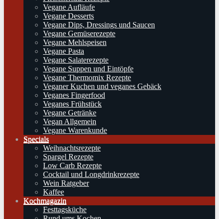
Vegane Aufläufe
Vegane Desserts
Vegane Dips, Dressings und Saucen
Vegane Gemüserezepte
Vegane Mehlspeisen
Vegane Pasta
Vegane Salaterezepte
Vegane Suppen und Eintöpfe
Vegane Thermomix Rezepte
Veganer Kuchen und veganes Gebäck
Veganes Fingerfood
Veganes Frühstück
Vegane Getränke
Vegan Allgemein
Vegane Warenkunde
Specials
Weihnachtsrezepte
Spargel Rezepte
Low Carb Rezepte
Cocktail und Longdrinkrezepte
Wein Ratgeber
Kaffee
Kochmagazin
Festtagsküche
Rund ums Kochen