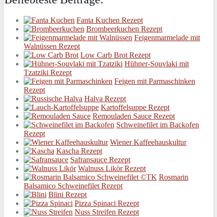
Fanta Kuchen Rezept
Brombeerkuchen Rezept
Feigenmarmelade mit
Walnüssen Rezept
Low Carb Brot Rezept
Hühner-Souvlaki mit
Tzatziki Rezept
Feigen mit Parmaschinken
Rezept
Halva Rezept
Kartoffelsuppe Rezept
Remouladen Sauce Rezept
Schweinefilet im Backofen
Rezept
Wiener Kaffeehauskultur
Kascha Rezept
Safransauce Rezept
Walnuss Likör Rezept
Rosmarin
Balsamico Schweinefilet Rezept
Blini Rezept
Pizza Spinaci Rezept
Nuss Streifen Rezept