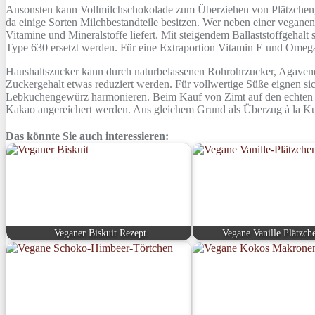
Ansonsten kann Vollmilchschokolade zum Überziehen von Plätzchen, T
da einige Sorten Milchbestandteile besitzen. Wer neben einer veganen
Vitamine und Mineralstoffe liefert. Mit steigendem Ballaststoffgeha
Type 630 ersetzt werden. Für eine Extraportion Vitamin E und Omeg
Haushaltszucker kann durch naturbelassenen Rohrohrzucker, Agavend
Zuckergehalt etwas reduziert werden. Für vollwertige Süße eignen s
Lebkuchengewürz harmonieren. Beim Kauf von Zimt auf den echten Ce
Kakao angereichert werden. Aus gleichem Grund als Überzug à la K
Das könnte Sie auch interessieren:
Veganer Biskuit Rezept
Vegane Vanille Plätzch