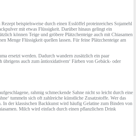
im Rezept beispielsweise durch einen Esslöffel proteinreiches Sojamehl
ckpulver mit etwas Flüssigkeit. Darüber hinaus gelingt ein
usätzlich können Teige und gröbere Plätzchenteige auch mit Chiasamen
hen Menge Flüssigkeit quellen lassen. Für feine Plätzchenteige am
uma ersetzt werden. Dadurch wandern zusätzlich ein paar
ich übrigens auch zum àntioxidativem‘ Färben von Gebäck- oder
aufgeschlagene, rahmig schmeckende Sahne nicht so leicht durch eine
ahne‘ tummeln sich oft zahlreiche künstliche Zusatzstoffe. Wer das
. In der klassischen Backkunst wird häufig Gelatine zum Binden von
 Chiasamen. Milch wird einfach durch einen pflanzlichen Drink