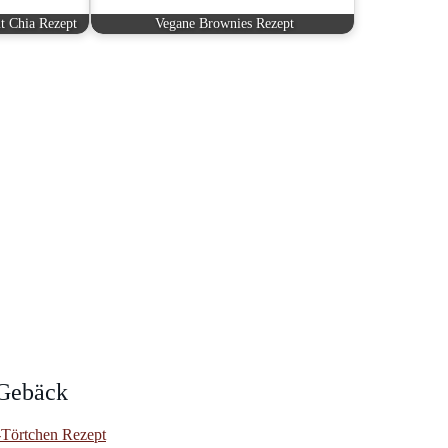
t Chia Rezept
Vegane Brownies Rezept
 Gebäck
Törtchen Rezept