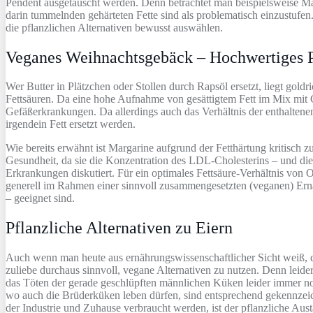
Pendent ausgetauscht werden. Denn betrachtet man beispielsweise Marg
darin tummelnden gehärteten Fette sind als problematisch einzustufen
die pflanzlichen Alternativen bewusst auswählen.
Veganes Weihnachtsgebäck – Hochwertiges Pf
Wer Butter in Plätzchen oder Stollen durch Rapsöl ersetzt, liegt goldr
Fettsäuren. Da eine hohe Aufnahme von gesättigtem Fett im Mix mit Ch
Gefäßerkrankungen. Da allerdings auch das Verhältnis der enthaltenen
irgendein Fett ersetzt werden.
Wie bereits erwähnt ist Margarine aufgrund der Fetthärtung kritisch
Gesundheit, da sie die Konzentration des LDL-Cholesterins – und d
Erkrankungen diskutiert. Für ein optimales Fettsäure-Verhältnis vo
generell im Rahmen einer sinnvoll zusammengesetzten (veganen) Ernä
– geeignet sind.
Pflanzliche Alternativen zu Eiern
Auch wenn man heute aus ernährungswissenschaftlicher Sicht weiß, das
zuliebe durchaus sinnvoll, vegane Alternativen zu nutzen. Denn leid
das Töten der gerade geschlüpften männlichen Küken leider immer noc
wo auch die Brüderküken leben dürfen, sind entsprechend gekennzeich
der Industrie und Zuhause verbraucht werden, ist der pflanzliche Aust