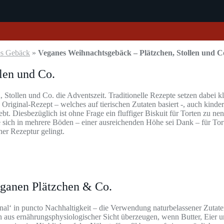
es Gebäck
»
Veganes Weihnachtsgebäck – Plätzchen, Stollen und C
len und Co.
Stollen und Co. die Adventszeit. Traditionelle Rezepte setzen dabei k
riginal-Rezept – welches auf tierischen Zutaten basiert -, auch kinderl
Diesbezüglich ist ohne Frage ein fluffiger Biskuit für Torten zu nenn
 sich in mehrere Böden – einer ausreichenden Höhe sei Dank – für Tort
her Rezeptur gelingt.
eganen Plätzchen & Co.
inal‘ in puncto Nachhaltigkeit – die Verwendung naturbelassener Zutate
us ernährungsphysiologischer Sicht überzeugen, wenn Butter, Eier und