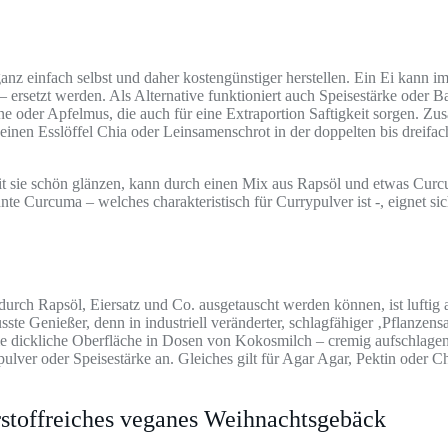
 ganz einfach selbst und daher kostengünstiger herstellen. Ein Ei kann 
 ersetzt werden. Als Alternative funktioniert auch Speisestärke oder Ba
ne oder Apfelmus, die auch für eine Extraportion Saftigkeit sorgen. Z
inen Esslöffel Chia oder Leinsamenschrot in der doppelten bis dreifac
t sie schön glänzen, kann durch einen Mix aus Rapsöl und etwas Curc
te Curcuma – welches charakteristisch für Currypulver ist -, eignet s
rch Rapsöl, Eiersatz und Co. ausgetauscht werden können, ist luftig 
sste Genießer, denn in industriell veränderter, schlagfähiger ‚Pflanzens
e dickliche Oberfläche in Dosen von Kokosmilch – cremig aufschlagen
gpulver oder Speisestärke an. Gleiches gilt für Agar Agar, Pektin oder
hrstoffreiches veganes Weihnachtsgebäck