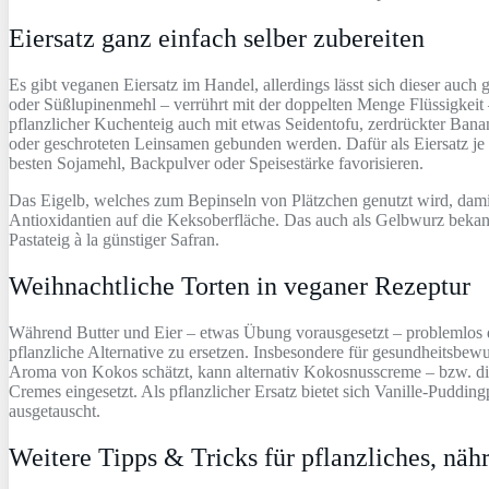
Eiersatz ganz einfach selber zubereiten
Es gibt veganen Eiersatz im Handel, allerdings lässt sich dieser auch
oder Süßlupinenmehl – verrührt mit der doppelten Menge Flüssigkeit –
pflanzlicher Kuchenteig auch mit etwas Seidentofu, zerdrückter Bana
oder geschroteten Leinsamen gebunden werden. Dafür als Eiersatz je e
besten Sojamehl, Backpulver oder Speisestärke favorisieren.
Das Eigelb, welches zum Bepinseln von Plätzchen genutzt wird, dami
Antioxidantien auf die Keksoberfläche. Das auch als Gelbwurz bekann
Pastateig à la günstiger Safran.
Weihnachtliche Torten in veganer Rezeptur
Während Butter und Eier – etwas Übung vorausgesetzt – problemlos du
pflanzliche Alternative zu ersetzen. Insbesondere für gesundheitsbewu
Aroma von Kokos schätzt, kann alternativ Kokosnusscreme – bzw. di
Cremes eingesetzt. Als pflanzlicher Ersatz bietet sich Vanille-Puddin
ausgetauscht.
Weitere Tipps & Tricks für pflanzliches, nä