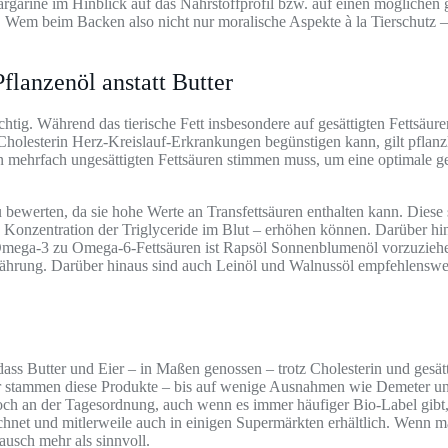
arine im Hinblick auf das Nährstoffprofil bzw. auf einen möglichen ge
. Wem beim Backen also nicht nur moralische Aspekte à la Tierschutz –
lanzenöl anstatt Butter
ichtig. Während das tierische Fett insbesondere auf gesättigten Fettsäu
olesterin Herz-Kreislauf-Erkrankungen begünstigen kann, gilt pflanzli
 mehrfach ungesättigten Fettsäuren stimmen muss, um eine optimale ges
 zu bewerten, da sie hohe Werte an Transfettsäuren enthalten kann. Di
ie Konzentration der Triglyceride im Blut – erhöhen können. Darüber
n Omega-3 zu Omega-6-Fettsäuren ist Rapsöl Sonnenblumenöl vorzuzieh
hrung. Darüber hinaus sind auch Leinöl und Walnussöl empfehlenswert,
s Butter und Eier – in Maßen genossen – trotz Cholesterin und gesättig
er stammen diese Produkte – bis auf wenige Ausnahmen wie Demeter und 
h an der Tagesordnung, auch wenn es immer häufiger Bio-Label gibt, di
net und mitlerweile auch in einigen Supermärkten erhältlich. Wenn man
ausch mehr als sinnvoll.