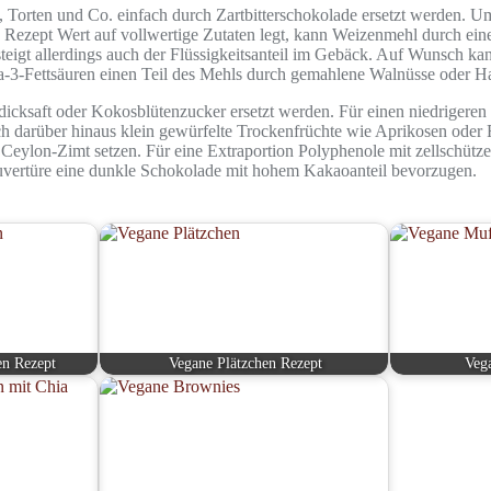
orten und Co. einfach durch Zartbitterschokolade ersetzt werden. Um
 Rezept Wert auf vollwertige Zutaten legt, kann Weizenmehl durch eine V
lt steigt allerdings auch der Flüssigkeitsanteil im Gebäck. Auf Wunsc
a-3-Fettsäuren einen Teil des Mehls durch gemahlene Walnüsse oder Ha
icksaft oder Kokosblütenzucker ersetzt werden. Für einen niedrigere
ich darüber hinaus klein gewürfelte Trockenfrüchte wie Aprikosen oder
ylon-Zimt setzen. Für eine Extraportion Polyphenole mit zellschütz
uvertüre eine dunkle Schokolade mit hohem Kakaoanteil bevorzugen.
en Rezept
Vegane Plätzchen Rezept
Veg