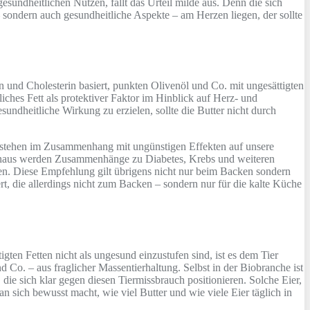
sundheitlichen Nutzen, fällt das Urteil milde aus. Denn die sich
 sondern auch gesundheitliche Aspekte – am Herzen liegen, der sollte
ren und Cholesterin basiert, punkten Olivenöl und Co. mit ungesättigten
ches Fett als protektiver Faktor im Hinblick auf Herz- und
undheitliche Wirkung zu erzielen, sollte die Butter nicht durch
ese stehen im Zusammenhang mit ungünstigen Effekten auf unsere
 hinaus werden Zusammenhänge zu Diabetes, Krebs und weiteren
en. Diese Empfehlung gilt übrigens nicht nur beim Backen sondern
 die allerdings nicht zum Backen – sondern nur für die kalte Küche
ten Fetten nicht als ungesund einzustufen sind, ist es dem Tier
Co. – aus fraglicher Massentierhaltung. Selbst in der Biobranche ist
e sich klar gegen diesen Tiermissbrauch positionieren. Solche Eier,
 sich bewusst macht, wie viel Butter und wie viele Eier täglich in