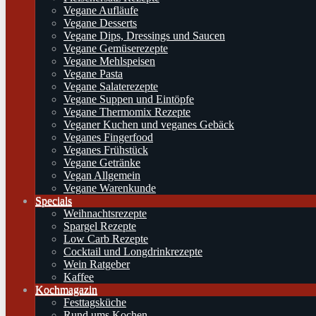
Vegane Aufläufe
Vegane Desserts
Vegane Dips, Dressings und Saucen
Vegane Gemüserezepte
Vegane Mehlspeisen
Vegane Pasta
Vegane Salaterezepte
Vegane Suppen und Eintöpfe
Vegane Thermomix Rezepte
Veganer Kuchen und veganes Gebäck
Veganes Fingerfood
Veganes Frühstück
Vegane Getränke
Vegan Allgemein
Vegane Warenkunde
Specials
Weihnachtsrezepte
Spargel Rezepte
Low Carb Rezepte
Cocktail und Longdrinkrezepte
Wein Ratgeber
Kaffee
Kochmagazin
Festtagsküche
Rund ums Kochen