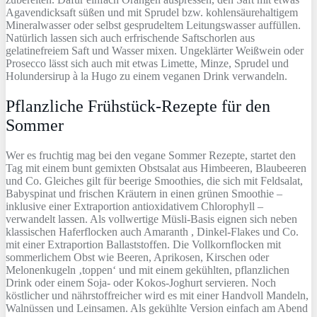
Agavendicksaft süßen und mit Sprudel bzw. kohlensäurehaltigem
Mineralwasser oder selbst gesprudeltem Leitungswasser auffüllen.
Natürlich lassen sich auch erfrischende Saftschorlen aus
gelatinefreiem Saft und Wasser mixen. Ungeklärter Weißwein oder
Prosecco lässt sich auch mit etwas Limette, Minze, Sprudel und
Holundersirup à la Hugo zu einem veganen Drink verwandeln.
Pflanzliche Frühstück-Rezepte für den
Sommer
Wer es fruchtig mag bei den vegane Sommer Rezepte, startet den
Tag mit einem bunt gemixten Obstsalat aus Himbeeren, Blaubeeren
und Co. Gleiches gilt für beerige Smoothies, die sich mit Feldsalat,
Babyspinat und frischen Kräutern in einen grünen Smoothie –
inklusive einer Extraportion antioxidativem Chlorophyll –
verwandelt lassen. Als vollwertige Müsli-Basis eignen sich neben
klassischen Haferflocken auch Amaranth , Dinkel-Flakes und Co.
mit einer Extraportion Ballaststoffen. Die Vollkornflocken mit
sommerlichem Obst wie Beeren, Aprikosen, Kirschen oder
Melonenkugeln ‚toppen‘ und mit einem gekühlten, pflanzlichen
Drink oder einem Soja- oder Kokos-Joghurt servieren. Noch
köstlicher und nährstoffreicher wird es mit einer Handvoll Mandeln,
Walnüssen und Leinsamen. Als gekühlte Version einfach am Abend