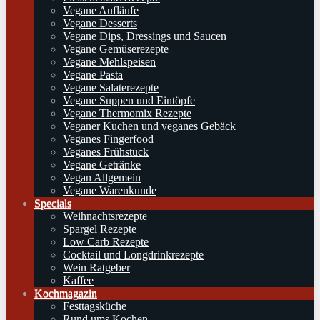
Vegane Aufläufe
Vegane Desserts
Vegane Dips, Dressings und Saucen
Vegane Gemüserezepte
Vegane Mehlspeisen
Vegane Pasta
Vegane Salaterezepte
Vegane Suppen und Eintöpfe
Vegane Thermomix Rezepte
Veganer Kuchen und veganes Gebäck
Veganes Fingerfood
Veganes Frühstück
Vegane Getränke
Vegan Allgemein
Vegane Warenkunde
Specials
Weihnachtsrezepte
Spargel Rezepte
Low Carb Rezepte
Cocktail und Longdrinkrezepte
Wein Ratgeber
Kaffee
Kochmagazin
Festtagsküche
Rund ums Kochen