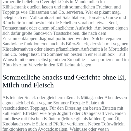
vorher die beliebten Overnight-Oats in Mandelmilch im
Kühlschrank quellen lassen und mit sommerlichen Früchten und
Toppings wie Chiasamen und Co. servieren. Wer es pikant mag,
belegt sich ein Vollkorntoast mit Salatblättern, Tomaten, Gurke und
Räuchertofu und bestreicht die Scheiben vorab mit etwas Senf,
Tomatenmark oder einem pflanzlichem Aufstrich. Am besten eignen
sich dafür große Sandwich-Toastscheiben, die nach dem
Zusammenklappen diagonal portioniert werden. Solche veganen
Sandwiche funktionieren auch als Büro-Snack, der sich mit veganen
Käsealternativen oder einem pflanzlichem Aufschnitt à la Mortadella
und Co. belegt lässt. Im Sommer am besten in einer Kühlbox – auf
Wunsch mit einem selbst gemixten Smoothie – transportieren und im
Büro bis zum Verzehr in den Kühlschrank legen.
Sommerliche Snacks und Gerichte ohne Ei,
Milch und Fleisch
Als leichter Snack oder gleichermaßen als Mittag- oder Abendessen
eignen sich bei den vegane Sommer Rezepte Salate mit
verschiedenen Toppings. Für den Dressing am besten Zutaten mit
kühlenden Effekten wie Soja-Joghurt oder Orangensaft verwenden
und diese mit frischen Kräutern (Minze gilt als kühlend) und Öl,
Knoblauch sowie Salz und Pfeffer verfeinern. Neben Tofuwürfeln
funktionieren auch Avocadospalten, Walnüsse oder vegan