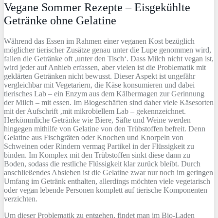
Vegane Sommer Rezepte – Eisgekühlte
Getränke ohne Gelatine
Während das Essen im Rahmen einer veganen Kost bezüglich
möglicher tierischer Zusätze genau unter die Lupe genommen wird,
fallen die Getränke oft ‚unter den Tisch‘. Dass Milch nicht vegan ist,
wird jeder auf Anhieb erfassen, aber vielen ist die Problematik mit
geklärten Getränken nicht bewusst. Dieser Aspekt ist ungefähr
vergleichbar mit Vegetariern, die Käse konsumieren und dabei
tierisches Lab – ein Enzym aus dem Kälbermagen zur Gerinnung
der Milch – mit essen. Im Biogeschäften sind daher viele Käsesorten
mit der Aufschrift ‚mit mikrobiellem Lab – gekennzeichnet.
Herkömmliche Getränke wie Biere, Säfte und Weine werden
hingegen mithilfe von Gelatine von den Trübstoffen befreit. Denn
Gelatine aus Fischgräten oder Knochen und Knorpeln von
Schweinen oder Rindern vermag Partikel in der Flüssigkeit zu
binden. Im Komplex mit den Trübstoffen sinkt diese dann zu
Boden, sodass die restliche Flüssigkeit klar zurück bleibt. Durch
anschließendes Absieben ist die Gelatine zwar nur noch im geringen
Umfang im Getränk enthalten, allerdings möchten viele vegetarisch
oder vegan lebende Personen komplett auf tierische Komponenten
verzichten.
Um dieser Problematik zu entgehen, findet man im Bio-Laden