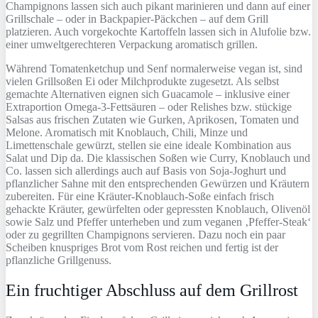
Champignons lassen sich auch pikant marinieren und dann auf einer
Grillschale – oder in Backpapier-Päckchen – auf dem Grill
platzieren. Auch vorgekochte Kartoffeln lassen sich in Alufolie bzw.
einer umweltgerechteren Verpackung aromatisch grillen.
Während Tomatenketchup und Senf normalerweise vegan ist, sind
vielen Grillsoßen Ei oder Milchprodukte zugesetzt. Als selbst
gemachte Alternativen eignen sich Guacamole – inklusive einer
Extraportion Omega-3-Fettsäuren – oder Relishes bzw. stückige
Salsas aus frischen Zutaten wie Gurken, Aprikosen, Tomaten und
Melone. Aromatisch mit Knoblauch, Chili, Minze und
Limettenschale gewürzt, stellen sie eine ideale Kombination aus
Salat und Dip da. Die klassischen Soßen wie Curry, Knoblauch und
Co. lassen sich allerdings auch auf Basis von Soja-Joghurt und
pflanzlicher Sahne mit den entsprechenden Gewürzen und Kräutern
zubereiten. Für eine Kräuter-Knoblauch-Soße einfach frisch
gehackte Kräuter, gewürfelten oder gepressten Knoblauch, Olivenöl
sowie Salz und Pfeffer unterheben und zum veganen ‚Pfeffer-Steak‘
oder zu gegrillten Champignons servieren. Dazu noch ein paar
Scheiben knuspriges Brot vom Rost reichen und fertig ist der
pflanzliche Grillgenuss.
Ein fruchtiger Abschluss auf dem Grillrost