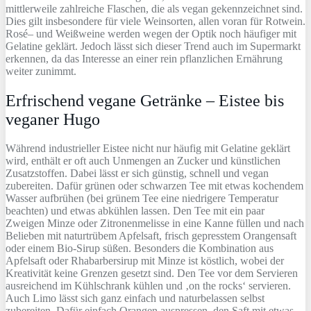
mittlerweile zahlreiche Flaschen, die als vegan gekennzeichnet sind.
Dies gilt insbesondere für viele Weinsorten, allen voran für Rotwein.
Rosé– und Weißweine werden wegen der Optik noch häufiger mit
Gelatine geklärt. Jedoch lässt sich dieser Trend auch im Supermarkt
erkennen, da das Interesse an einer rein pflanzlichen Ernährung
weiter zunimmt.
Erfrischend vegane Getränke – Eistee bis
veganer Hugo
Während industrieller Eistee nicht nur häufig mit Gelatine geklärt
wird, enthält er oft auch Unmengen an Zucker und künstlichen
Zusatzstoffen. Dabei lässt er sich günstig, schnell und vegan
zubereiten. Dafür grünen oder schwarzen Tee mit etwas kochendem
Wasser aufbrühen (bei grünem Tee eine niedrigere Temperatur
beachten) und etwas abkühlen lassen. Den Tee mit ein paar
Zweigen Minze oder Zitronenmelisse in eine Kanne füllen und nach
Belieben mit naturtrübem Apfelsaft, frisch gepresstem Orangensaft
oder einem Bio-Sirup süßen. Besonders die Kombination aus
Apfelsaft oder Rhabarbersirup mit Minze ist köstlich, wobei der
Kreativität keine Grenzen gesetzt sind. Den Tee vor dem Servieren
ausreichend im Kühlschrank kühlen und ‚on the rocks‘ servieren.
Auch Limo lässt sich ganz einfach und naturbelassen selbst
zubereiten. Dafür einfach Orangen auspressen, den Saft mit etwas