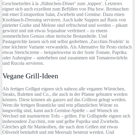
Geschnetzeltes à la ‚Hähnchen-Döner‘ zum ‚toppen‘. Letzteres
eignet sich auch exzellent zum Befüllen von Pita bzw. Brottaschen
mit einer Extraportion Salat, Zwiebeln und Gemüse. Dazu einen
Knoblauch-Dressing servieren. Auch kalte Suppen auf Basis von
pürierter Gurke und Melone sind erfrischend und werden – pikant
gewürzt und mit etwas Sojasahne verfeinert – zu einem
sommerlichen Genuss ohne tierische Bestandteile. Und
Pastagerichte lassen sich mit selbst gedrehten ‚Zucchini-Nudeln‘ in
eine leichtere Variante verwandeln. Als Alternative für Pesto einfach
etwas Streichcreme – beispielsweise in der Sorte Tomate, Paprika
oder Aubergine – unterheben und zusammen mit Tomatenwürfeln
und Rucola servieren.
Vegane Grill-Ideen
Als fertiges Grillgut eignen sich nahezu alle veganen Würstchen,
Steaks, Buletten und Co., die auch in der Pfanne gebraten werden
können. Diese können als ganzes auf das Grillrost gelegt werden.
Wem die fertigen Bratstücke und rein pflanzlichen Würste zu
langweilig sind, kann auch Gemüse-Spieße – auf Wunsch im
Wechsel mit mariniertem Tofu – grillen. Für Grillspieße eignen sich
insbesondere Zucchini, rote und gelbe Paprika und Zwiebeln.
Gleiches gilt für Maiskolben, die nach dem Grillen mit etwas
Olivenöl beträufelt und mit Meersalz bestreut werden. Und