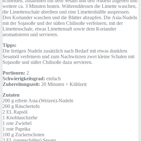
schneiden, zusammen mit dem Sesam und den Nudeln zugeben und
weitere ca. 3 Minuten braten. Währenddessen die Limette waschen,
die Limettenschale abreiben und eine Limettenhälfte auspressen.
Den Koriander waschen und die Blätter abzupfen. Die Asia-Nudeln
mit der Sojasoße und der süßen Chilisoße verfeinern, mit der
Limettenschale, etwas Limettensaft sowie dem Koriander
aromatisieren und servieren.
Tipps:
Die fertigen Nudeln zusätzlich nach Bedarf mit etwas dunklem
Sesamöl verfeinern und zum Nachwürzen zwei kleine Schalen mit
Sojasoße und süßer Chilisoße dazu servieren.
Portionen:
2
Schwierigkeitsgrad:
einfach
Zubereitungszeit:
20 Minuten + Kühlzeit
Zutaten
200 g
eifreie Asia-(Weizen)-Nudeln
200 g
Räuchertofu
2 EL
Rapsöl
1
Knoblauchzehe
1
rote Zwiebel
1
rote Paprika
100 g
Zuckerschoten
2 EL
(ungeschälter) Sesam