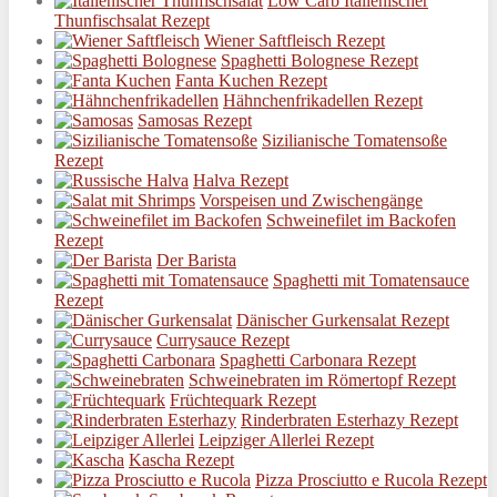
Low Carb Italienischer
Thunfischsalat Rezept
Wiener Saftfleisch Rezept
Spaghetti Bolognese Rezept
Fanta Kuchen Rezept
Hähnchenfrikadellen Rezept
Samosas Rezept
Sizilianische Tomatensoße
Rezept
Halva Rezept
Vorspeisen und Zwischengänge
Schweinefilet im Backofen
Rezept
Der Barista
Spaghetti mit Tomatensauce
Rezept
Dänischer Gurkensalat Rezept
Currysauce Rezept
Spaghetti Carbonara Rezept
Schweinebraten im Römertopf Rezept
Früchtequark Rezept
Rinderbraten Esterhazy Rezept
Leipziger Allerlei Rezept
Kascha Rezept
Pizza Prosciutto e Rucola Rezept