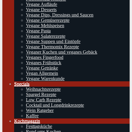
Vegane Aufläufe
Vegane Desserts
Vegane Dips, Dressings und Saucen
Vegane Gemüserezepte
Vegane Mehlspeisen
Vegane Pasta
Vegane Salaterezepte
Vegane Suppen und Eintöpfe
Vegane Thermomix Rezepte
Veganer Kuchen und veganes Gebäck
Veganes Fingerfood
Veganes Frühstück
Vegane Getränke
Vegan Allgemein
Vegane Warenkunde
Specials
Weihnachtsrezepte
Spargel Rezepte
Low Carb Rezepte
Cocktail und Longdrinkrezepte
Wein Ratgeber
Kaffee
Kochmagazin
Festtagsküche
Rund ums Kochen