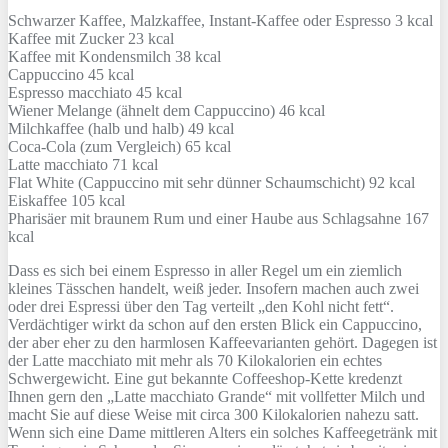
Schwarzer Kaffee, Malzkaffee, Instant-Kaffee oder Espresso 3 kcal
Kaffee mit Zucker 23 kcal
Kaffee mit Kondensmilch 38 kcal
Cappuccino 45 kcal
Espresso macchiato 45 kcal
Wiener Melange (ähnelt dem Cappuccino) 46 kcal
Milchkaffee (halb und halb) 49 kcal
Coca-Cola (zum Vergleich) 65 kcal
Latte macchiato 71 kcal
Flat White (Cappuccino mit sehr dünner Schaumschicht) 92 kcal
Eiskaffee 105 kcal
Pharisäer mit braunem Rum und einer Haube aus Schlagsahne 167
kcal
Dass es sich bei einem Espresso in aller Regel um ein ziemlich
kleines Tässchen handelt, weiß jeder. Insofern machen auch zwei
oder drei Espressi über den Tag verteilt „den Kohl nicht fett“.
Verdächtiger wirkt da schon auf den ersten Blick ein Cappuccino,
der aber eher zu den harmlosen Kaffeevarianten gehört. Dagegen ist
der Latte macchiato mit mehr als 70 Kilokalorien ein echtes
Schwergewicht. Eine gut bekannte Coffeeshop-Kette kredenzt
Ihnen gern den „Latte macchiato Grande“ mit vollfetter Milch und
macht Sie auf diese Weise mit circa 300 Kilokalorien nahezu satt.
Wenn sich eine Dame mittleren Alters ein solches Kaffeegetränk mit