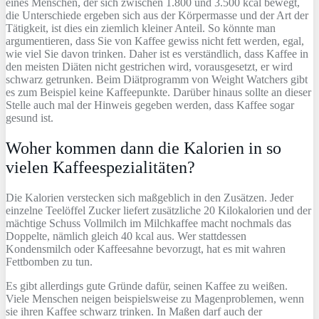
eines Menschen, der sich zwischen 1.800 und 3.500 kcal bewegt,
die Unterschiede ergeben sich aus der Körpermasse und der Art der
Tätigkeit, ist dies ein ziemlich kleiner Anteil. So könnte man
argumentieren, dass Sie von Kaffee gewiss nicht fett werden, egal,
wie viel Sie davon trinken. Daher ist es verständlich, dass Kaffee in
den meisten Diäten nicht gestrichen wird, vorausgesetzt, er wird
schwarz getrunken. Beim Diätprogramm von Weight Watchers gibt
es zum Beispiel keine Kaffeepunkte. Darüber hinaus sollte an dieser
Stelle auch mal der Hinweis gegeben werden, dass Kaffee sogar
gesund ist.
Woher kommen dann die Kalorien in so
vielen Kaffeespezialitäten?
Die Kalorien verstecken sich maßgeblich in den Zusätzen. Jeder
einzelne Teelöffel Zucker liefert zusätzliche 20 Kilokalorien und der
mächtige Schuss Vollmilch im Milchkaffee macht nochmals das
Doppelte, nämlich gleich 40 kcal aus. Wer stattdessen
Kondensmilch oder Kaffeesahne bevorzugt, hat es mit wahren
Fettbomben zu tun.
Es gibt allerdings gute Gründe dafür, seinen Kaffee zu weißen.
Viele Menschen neigen beispielsweise zu Magenproblemen, wenn
sie ihren Kaffee schwarz trinken. In Maßen darf auch der