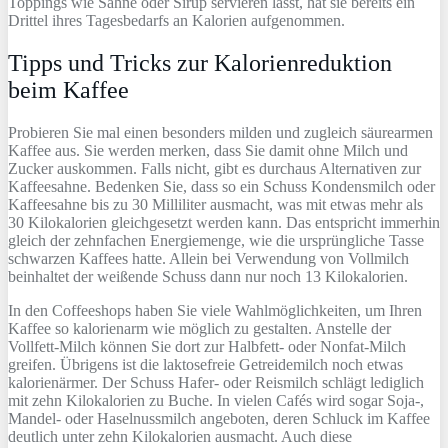
Toppings wie Sahne oder Sirup servieren lässt, hat sie bereits ein
Drittel ihres Tagesbedarfs an Kalorien aufgenommen.
Tipps und Tricks zur Kalorienreduktion
beim Kaffee
Probieren Sie mal einen besonders milden und zugleich säurearmen
Kaffee aus. Sie werden merken, dass Sie damit ohne Milch und
Zucker auskommen. Falls nicht, gibt es durchaus Alternativen zur
Kaffeesahne. Bedenken Sie, dass so ein Schuss Kondensmilch oder
Kaffeesahne bis zu 30 Milliliter ausmacht, was mit etwas mehr als
30 Kilokalorien gleichgesetzt werden kann. Das entspricht immerhin
gleich der zehnfachen Energiemenge, wie die ursprüngliche Tasse
schwarzen Kaffees hatte. Allein bei Verwendung von Vollmilch
beinhaltet der weißende Schuss dann nur noch 13 Kilokalorien.
In den Coffeeshops haben Sie viele Wahlmöglichkeiten, um Ihren
Kaffee so kalorienarm wie möglich zu gestalten. Anstelle der
Vollfett-Milch können Sie dort zur Halbfett- oder Nonfat-Milch
greifen. Übrigens ist die laktosefreie Getreidemilch noch etwas
kalorienärmer. Der Schuss Hafer- oder Reismilch schlägt lediglich
mit zehn Kilokalorien zu Buche. In vielen Cafés wird sogar Soja-,
Mandel- oder Haselnussmilch angeboten, deren Schluck im Kaffee
deutlich unter zehn Kilokalorien ausmacht. Auch diese