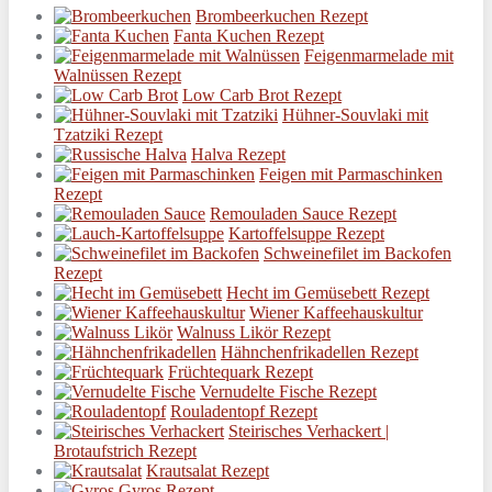
Brombeerkuchen Rezept
Fanta Kuchen Rezept
Feigenmarmelade mit
Walnüssen Rezept
Low Carb Brot Rezept
Hühner-Souvlaki mit
Tzatziki Rezept
Halva Rezept
Feigen mit Parmaschinken
Rezept
Remouladen Sauce Rezept
Kartoffelsuppe Rezept
Schweinefilet im Backofen
Rezept
Hecht im Gemüsebett Rezept
Wiener Kaffeehauskultur
Walnuss Likör Rezept
Hähnchenfrikadellen Rezept
Früchtequark Rezept
Vernudelte Fische Rezept
Rouladentopf Rezept
Steirisches Verhackert |
Brotaufstrich Rezept
Krautsalat Rezept
Gyros Rezept