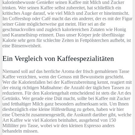
kalorienbewusste Genießer seinen Kaffee mit Milch und Zucker
trinken. Wer seinen Kaffee selbst zubereitet, hat schließlich ein
kritisches Auge darauf, wie viel Milch und Zucker er hineinmischt.
Im Coffeeshop oder Café macht das ein anderer, der es mit der Figur
seiner Gäste möglicherweise gut meint. Hier sei an die
geschmackvollen und zugleich kaloriereichen Zutaten wie Honig
und Karamellsirup erinnert. Dass unser Körper jede überflüssige
Kalorie sehr gern für schlechte Zeiten in Fettpölsterchen aufhebt, ist
eine Binsenweisheit.
Ein Vergleich von Kaffeespezialitäten
Niemand soll auf das herrliche Aroma der frisch gemahlenen Tasse
Kaffee verzichten, wenn der Genuss mit Bewusstsein geschieht.
Wer die Kalorienfallen bei der Kaffeezubereitung kennt, reagiert mit
der einzig richtigen Maßnahme: die Anzahl der täglichen Tassen zu
reduzieren. Für den Kaloriengehalt entscheidend ist stets die Art des
Getränks. Wer gerade eine Diät macht, sollte bei Kaffee mit Zucker
und fetthaltiger Milch ganz besonders aufmerksam sein. Um Ihnen
diesbezüglich eine kleine Hilfestellung zu geben, haben wir hier
eine Übersicht zusammengestellt, die Auskunft darüber gibt, welche
Art Kaffee wie viel Kalorien beinhaltet, ausgehend von 150
Milliliter pro Tasse, wobei wir den kleinen Espresso anders
behandeln müssen.