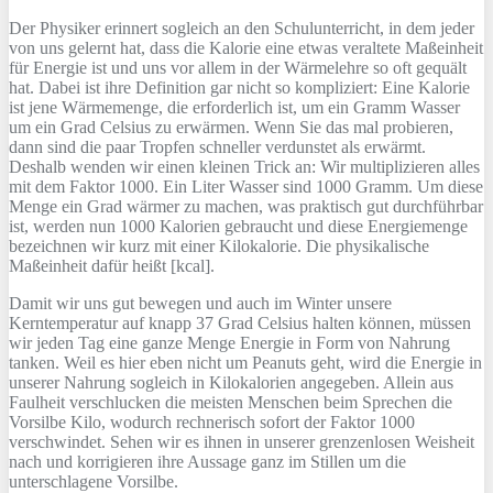
Der Physiker erinnert sogleich an den Schulunterricht, in dem jeder
von uns gelernt hat, dass die Kalorie eine etwas veraltete Maßeinheit
für Energie ist und uns vor allem in der Wärmelehre so oft gequält
hat. Dabei ist ihre Definition gar nicht so kompliziert: Eine Kalorie
ist jene Wärmemenge, die erforderlich ist, um ein Gramm Wasser
um ein Grad Celsius zu erwärmen. Wenn Sie das mal probieren,
dann sind die paar Tropfen schneller verdunstet als erwärmt.
Deshalb wenden wir einen kleinen Trick an: Wir multiplizieren alles
mit dem Faktor 1000. Ein Liter Wasser sind 1000 Gramm. Um diese
Menge ein Grad wärmer zu machen, was praktisch gut durchführbar
ist, werden nun 1000 Kalorien gebraucht und diese Energiemenge
bezeichnen wir kurz mit einer Kilokalorie. Die physikalische
Maßeinheit dafür heißt [kcal].
Damit wir uns gut bewegen und auch im Winter unsere
Kerntemperatur auf knapp 37 Grad Celsius halten können, müssen
wir jeden Tag eine ganze Menge Energie in Form von Nahrung
tanken. Weil es hier eben nicht um Peanuts geht, wird die Energie in
unserer Nahrung sogleich in Kilokalorien angegeben. Allein aus
Faulheit verschlucken die meisten Menschen beim Sprechen die
Vorsilbe Kilo, wodurch rechnerisch sofort der Faktor 1000
verschwindet. Sehen wir es ihnen in unserer grenzenlosen Weisheit
nach und korrigieren ihre Aussage ganz im Stillen um die
unterschlagene Vorsilbe.