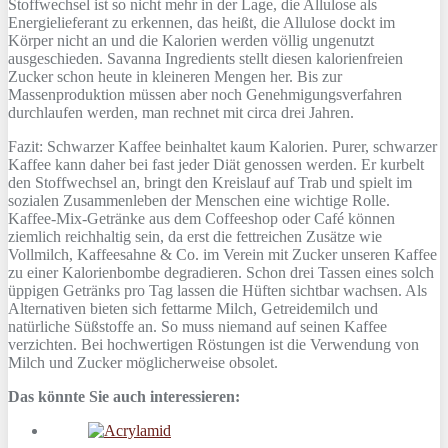
Stoffwechsel ist so nicht mehr in der Lage, die Allulose als
Energielieferant zu erkennen, das heißt, die Allulose dockt im
Körper nicht an und die Kalorien werden völlig ungenutzt
ausgeschieden. Savanna Ingredients stellt diesen kalorienfreien
Zucker schon heute in kleineren Mengen her. Bis zur
Massenproduktion müssen aber noch Genehmigungsverfahren
durchlaufen werden, man rechnet mit circa drei Jahren.
Fazit: Schwarzer Kaffee beinhaltet kaum Kalorien. Purer, schwarzer
Kaffee kann daher bei fast jeder Diät genossen werden. Er kurbelt
den Stoffwechsel an, bringt den Kreislauf auf Trab und spielt im
sozialen Zusammenleben der Menschen eine wichtige Rolle.
Kaffee-Mix-Getränke aus dem Coffeeshop oder Café können
ziemlich reichhaltig sein, da erst die fettreichen Zusätze wie
Vollmilch, Kaffeesahne & Co. im Verein mit Zucker unseren Kaffee
zu einer Kalorienbombe degradieren. Schon drei Tassen eines solch
üppigen Getränks pro Tag lassen die Hüften sichtbar wachsen. Als
Alternativen bieten sich fettarme Milch, Getreidemilch und
natürliche Süßstoffe an. So muss niemand auf seinen Kaffee
verzichten. Bei hochwertigen Röstungen ist die Verwendung von
Milch und Zucker möglicherweise obsolet.
Das könnte Sie auch interessieren: