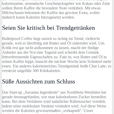
kalorienarme, aromatische Geschmacksgeber wie Kakao oder Zimt
sollten Ihrem Kaffee die besondere Note verleihen. Mit etwas
Milchschaum bekommt der Kaffee das gewisse Extra, wobei
dadurch kaum Kalorien hinzugesetzt werden.
Seien Sie kritisch bei Trendgetränken
Bulletproof Coffee liegt zurzeit so richtig im Trend, vielleicht
gerade, weil er überfettig mit Butter und Öl zubereitet wird. Um
Kritik erst gar nicht aufkommen zu lassen, macht der findige
Anbieter aus der Not eine Tugend und schreibt dem Getränk
fettverbrennende Eigenschaften zu. Fakt ist, wer Butter und Öl in
seinen Kaffee kippt, braucht die nächste Woche kein Schnitzel mehr
essen. Ein anderes kalorienreiches Trendgetränk heißt Chai Latte, es
versteckt ungefähr 300 Kilokalorien.
Süße Aussichten zum Schluss
Das Start-up „Savanna Ingredients“ aus Nordrhein-Westfalen hat
gerade herausgefunden, wie man kalorienlosen Zucker herstellen
kann. Bei dem Verfahren wird natürlicher Rübenzucker veredelt,
indem seine molekulare Struktur verändert wird. Auf diese Weise
werden die Kalorien gewissermaßen „verkapselt“. Unser