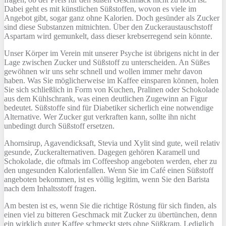
Dabei geht es mit künstlichen Süßstoffen, wovon es viele im
Angebot gibt, sogar ganz ohne Kalorien. Doch gesünder als Zucker
sind diese Substanzen mitnichten. Über den Zuckeraustauschstoff
Aspartam wird gemunkelt, dass dieser krebserregend sein könnte.
Unser Körper im Verein mit unserer Psyche ist übrigens nicht in der
Lage zwischen Zucker und Süßstoff zu unterscheiden. An Süßes
gewöhnen wir uns sehr schnell und wollen immer mehr davon
haben. Was Sie möglicherweise im Kaffee einsparen können, holen
Sie sich schließlich in Form von Kuchen, Pralinen oder Schokolade
aus dem Kühlschrank, was einen deutlichen Zugewinn an Figur
bedeutet. Süßstoffe sind für Diabetiker sicherlich eine notwendige
Alternative. Wer Zucker gut verkraften kann, sollte ihn nicht
unbedingt durch Süßstoff ersetzen.
Ahornsirup, Agavendicksaft, Stevia und Xylit sind gute, weil relativ
gesunde, Zuckeralternativen. Dagegen gehören Karamell und
Schokolade, die oftmals im Coffeeshop angeboten werden, eher zu
den ungesunden Kalorienfallen. Wenn Sie im Café einen Süßstoff
angeboten bekommen, ist es völlig legitim, wenn Sie den Barista
nach dem Inhaltsstoff fragen.
Am besten ist es, wenn Sie die richtige Röstung für sich finden, als
einen viel zu bitteren Geschmack mit Zucker zu übertünchen, denn
ein wirklich guter Kaffee schmeckt stets ohne Süßkram. Lediglich