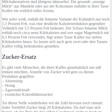
Milchalternativen sind übrigens laktosefrei. Die gesunde „nussige
Milch“ aus Mandeln oder aus der Kokosnuss entfaltet in Ihrer Tasse
Kaffee ein wirklich tolles Aroma.
Wie jeder weiß, enthält die fettarme Variante der Kuhmilch nur noch
1,5 Prozent Fett, was eine deutliche Kalorienreduktion gegenüber
Vollmilch mit 3,5 Prozent Fett bedeutet. Der Schuss fettarme Milch
enthält noch circa neun Kilokalorien und wer sogar Magermilch mit
0,3 Prozent Fett verwendet, fügt seiner Tasse Kaffee nur sieben
Kilokalorien hinzu. So lassen sich auch gern zwei oder drei Tassen
Kaffee völlig bedenkenlos genießen.
Zucker-Ersatz
Es gibt viele Menschen, die ihren Kaffee grundsätzlich nur süß
trinken möchten. Anstelle von Zucker wird gern zu diesen
Produkten gegriffen:
– Ahornsirup
– Honig
– Agavendicksaft
– exotischer Kokosblütenzucker
An dieser Stelle wiederholen wir die Zahl bewusst noch einmal:
Jeder Teelöffel Zucker birgt 20 Kilokalorien. Da darf man sich
fragen, ob der Preis für den süßen Geschmack nicht zu hoch ist.