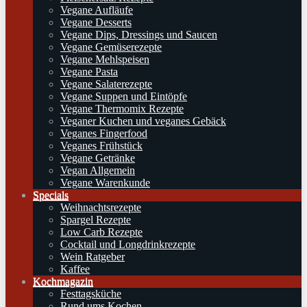
Vegane Aufläufe
Vegane Desserts
Vegane Dips, Dressings und Saucen
Vegane Gemüserezepte
Vegane Mehlspeisen
Vegane Pasta
Vegane Salaterezepte
Vegane Suppen und Eintöpfe
Vegane Thermomix Rezepte
Veganer Kuchen und veganes Gebäck
Veganes Fingerfood
Veganes Frühstück
Vegane Getränke
Vegan Allgemein
Vegane Warenkunde
Specials
Weihnachtsrezepte
Spargel Rezepte
Low Carb Rezepte
Cocktail und Longdrinkrezepte
Wein Ratgeber
Kaffee
Kochmagazin
Festtagsküche
Rund ums Kochen