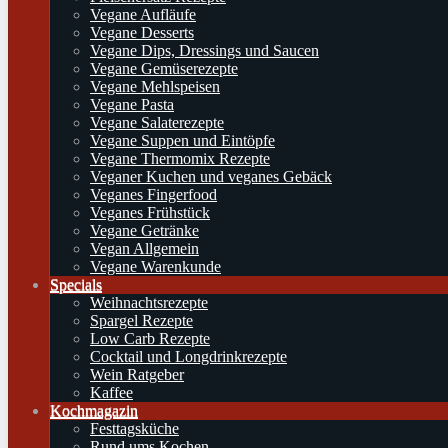
Vegane Aufläufe
Vegane Desserts
Vegane Dips, Dressings und Saucen
Vegane Gemüserezepte
Vegane Mehlspeisen
Vegane Pasta
Vegane Salaterezepte
Vegane Suppen und Eintöpfe
Vegane Thermomix Rezepte
Veganer Kuchen und veganes Gebäck
Veganes Fingerfood
Veganes Frühstück
Vegane Getränke
Vegan Allgemein
Vegane Warenkunde
Specials
Weihnachtsrezepte
Spargel Rezepte
Low Carb Rezepte
Cocktail und Longdrinkrezepte
Wein Ratgeber
Kaffee
Kochmagazin
Festtagsküche
Rund ums Kochen