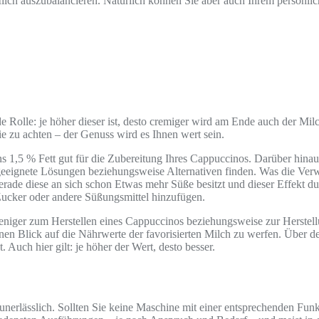
ch auszubalancieren. Natürlich können Sie aber auch Ihrem persönlic
de Rolle: je höher dieser ist, desto cremiger wird am Ende auch der Mi
nie zu achten – der Genuss wird es Ihnen wert sein.
ns 1,5 % Fett gut für die Zubereitung Ihres Cappuccinos. Darüber hin
eeignete Lösungen beziehungsweise Alternativen finden. Was die Verwen
erade diese an sich schon Etwas mehr Süße besitzt und dieser Effekt d
 Zucker oder andere Süßungsmittel hinzufügen.
niger zum Herstellen eines Cappuccinos beziehungsweise zur Herstell
inen Blick auf die Nährwerte der favorisierten Milch zu werfen. Über d
 Auch hier gilt: je höher der Wert, desto besser.
unerlässlich. Sollten Sie keine Maschine mit einer entsprechenden Fun