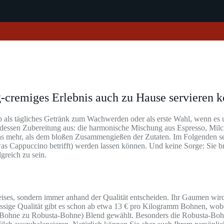
g-cremiges Erlebnis auch zu Hause servieren 
Ob als tägliches Getränk zum Wachwerden oder als erste Wahl, wenn es
i dessen Zubereitung aus: die harmonische Mischung aus Espresso, Mi
s mehr, als dem bloßen Zusammengießen der Zutaten. Im Folgenden sein
s Cappuccino betrifft) werden lassen können. Und keine Sorge: Sie br
greich zu sein.
eises, sondern immer anhand der Qualität entscheiden. Ihr Gaumen wir
ige Qualität gibt es schon ab etwa 13 € pro Kilogramm Bohnen, wobei 
ica-Bohne zu Robusta-Bohne) Blend gewählt. Besonders die Robusta-Bo