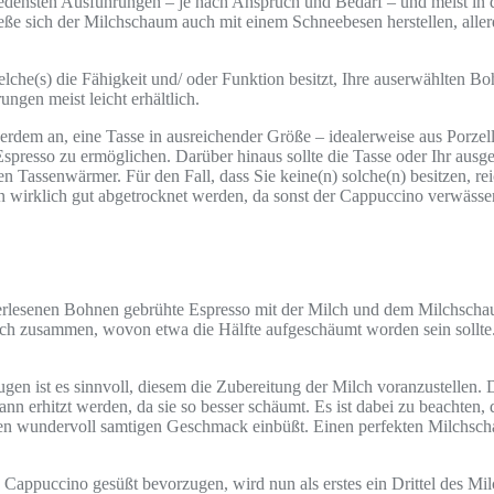
iedensten Ausführungen – je nach Anspruch und Bedarf – und meist in d
ße sich der Milchschaum auch mit einem Schneebesen herstellen, alle
elche(s) die Fähigkeit und/ oder Funktion besitzt, Ihre auserwählten B
gen meist leicht erhältlich.
ßerdem an, eine Tasse in ausreichender Größe – idealerweise aus Porze
 Espresso zu ermöglichen. Darüber hinaus sollte die Tasse oder Ihr au
 Tassenwärmer. Für den Fall, dass Sie keine(n) solche(n) besitzen, rei
n wirklich gut abgetrocknet werden, da sonst der Cappuccino verwässer
erlesenen Bohnen gebrühte Espresso mit der Milch und dem Milchschaum
Milch zusammen, wovon etwa die Hälfte aufgeschäumt worden sein sollte
st es sinnvoll, diesem die Zubereitung der Milch voranzustellen. Dab
nn erhitzt werden, da sie so besser schäumt. Es ist dabei zu beachten, 
einen wundervoll samtigen Geschmack einbüßt. Einen perfekten Milchsch
en Cappuccino gesüßt bevorzugen, wird nun als erstes ein Drittel des 