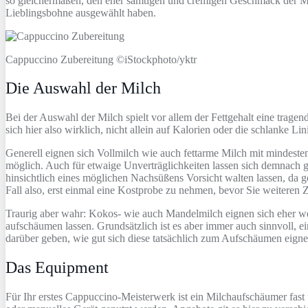
so gleichermaßen, den eher samtigen und cremigen Geschmack der Mil
Lieblingsbohne ausgewählt haben.
Cappuccino Zubereitung ©iStockphoto/yktr
Die Auswahl der Milch
Bei der Auswahl der Milch spielt vor allem der Fettgehalt eine tragen
sich hier also wirklich, nicht allein auf Kalorien oder die schlanke Li
Generell eignen sich Vollmilch wie auch fettarme Milch mit mindeste
möglich. Auch für etwaige Unverträglichkeiten lassen sich demnach g
hinsichtlich eines möglichen Nachsüßens Vorsicht walten lassen, da g
Fall also, erst einmal eine Kostprobe zu nehmen, bevor Sie weiteren
Traurig aber wahr: Kokos- wie auch Mandelmilch eignen sich eher we
aufschäumen lassen. Grundsätzlich ist es aber immer auch sinnvoll, e
darüber geben, wie gut sich diese tatsächlich zum Aufschäumen eignet.
Das Equipment
Für Ihr erstes Cappuccino-Meisterwerk ist ein Milchaufschäumer fast 