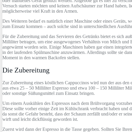
oder manuelles Gerät genutzt werden. Angebote git es hier zu versch
Versuch starten möchten und keinen Aufschäumer zur Hand haben, lie
möglicherweise viel Kraft in den Armen.
Des Weiteren bedarf es natürlich einer Maschine oder eines Geräts, w
zum Einsatz kommen – auch solche sind in unterschiedlichen Ausführun
Für die Zubereitung und das Servieren des Getränks bietet es sich au
Milliliter betragen, um eine ausgewogenes Verhältnis von Milch und
angewärmt worden sein. Einige Maschinen haben gar einen integrierten
in der laufenden Spülmaschine anzuwärmen. Allerdings sollte sie dan
Moment in den warmen Backofen stellen.
Die Zubereitung
Zur Zubereitung eines köstlichen Cappuccinos wird nun der aus den 
aus etwa 25 – 50 Milliliter Espresso und etwa 100 – 150 Milliliter 
oder sonstige Süßungsmittel zum Einsatz bringen.
Um einem Auskühlen des Espressos nach dem Brühvorgang vorzubeugen i
Diese sollte vorher einige Zeit im Kühlschrank verbracht haben und da
da sonst die Gefahr besteht, dass der Schaum zerfällt und/oder er s
wirft und leicht dickflüssig geworden ist.
Zuerst wird dann der Espresso in die Tasse gegeben. Sollten Sie Ihr