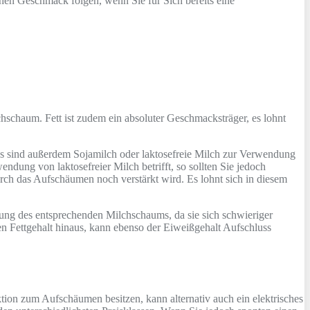
hen Geschmack folgen, wenn Sie für Sich bereits eine
lchschaum. Fett ist zudem ein absoluter Geschmacksträger, es lohnt
aus sind außerdem Sojamilch oder laktosefreie Milch zur Verwendung
dung von laktosefreier Milch betrifft, so sollten Sie jedoch
urch das Aufschäumen noch verstärkt wird. Es lohnt sich in diesem
ung des entsprechenden Milchschaums, da sie sich schwieriger
en Fettgehalt hinaus, kann ebenso der Eiweißgehalt Aufschluss
ktion zum Aufschäumen besitzen, kann alternativ auch ein elektrisches