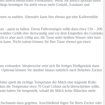
en unterschiedlichsten Preisklassen. Wenn Sie jedoch spontan einen
rdings benötigen Sie dafür etwas mehr Geduld, Ausdauer und
ohnen zu mahlen. Alternativ kann hier ebenso gut eine Kaffeemühle
llan – parat zu haben. Deren Füllvermögen sollte dazu etwa 150 – 200
sgewähltes Gefäß eher dickwandig und vor dem Eingießen des Getränks
cht es aber auch völlig aus, die Tasse unter heißem Wasser oder kurz
n kann. Nicht zuletzt können Sie Ihre Tasse ebenso gut einen
 verbunden. Idealerweise setzt sich Ihr fertiges Heißgetränk dann
. Optional können Sie darüber hinaus natürlich nach Belieben Zucker
ei spielt die richtige Temperatur der Milch eine tragende Rolle.
dass die Temperatur etwa 70 Grad Celsius nicht überschreiten sollte,
aum haben Sie hergestellt, sobald die Milch keine Bläschen mehr
Milchschaums dazu gegeben. Anschließend fügen Sie Ihren Zucker oder